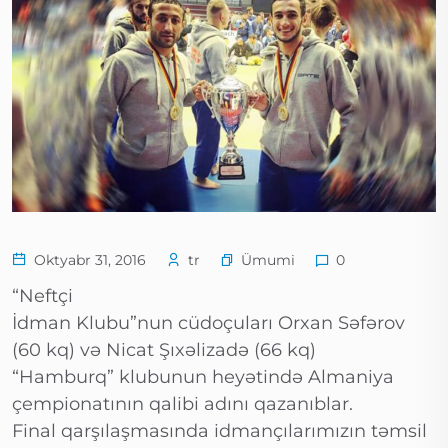
Ümumi
Oktyabr 31, 2016
tr
0
“Neftçi
İdman Klubu”nun cüdoçuları Orxan Səfərov
(60 kq) və Nicat Şıxəlizadə (66 kq)
“Hamburq” klubunun heyətində Almaniya
çempionatının qalibi adını qazanıblar.
Final qarşılaşmasında idmançılarımızın təmsil