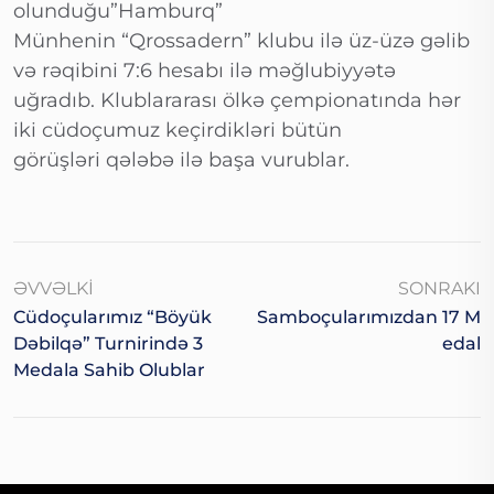
olunduğu”Hamburq”
Münhenin “Qrossadern” klubu ilə üz-üzə gəlib
və rəqibini 7:6 hesabı ilə məğlubiyyətə
uğradıb. Klublararası ölkə çempionatında hər
iki cüdoçumuz keçirdikləri bütün
görüşləri qələbə ilə başa vurublar.
ƏVVƏLKI
SONRAKI
Cüdoçularımız “Böyük
Samboçularımızdan 17 M
Dəbilqə” Turnirində 3
Edal
Medala Sahib Olublar