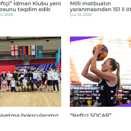
ftçi” İdman Klubu yeni
Milli mətbuatın
osunu təqdim edib
yaranmasından 151 il ö
24, 2026
İyul 22, 2026
iyetmə boksçularımız
“Neftçi SOCAR”
nəlxalq turnirdən 5
komandası Dünya Qad
alla ayrılıblar
Seriyasının qrup