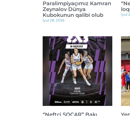
Paralimpiyaçımız Kamran
“Ne
Zeynalov Dünya
loq
Kubokunun qalibi olub
İyul 
İyul 28, 2026
“Neftçi SOCAR” Bakı
Yen
mərhələsində mübarizəni
bey
dayandırıb
med