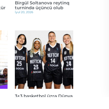
Birgül Soltanova reytinq
tür
turnində üçüncü olub
İyul 20, 2026
3×3 basketbol üzrə Dünya
ın
Qadın Seriyasının Bakı
mərhələsinə start verilib