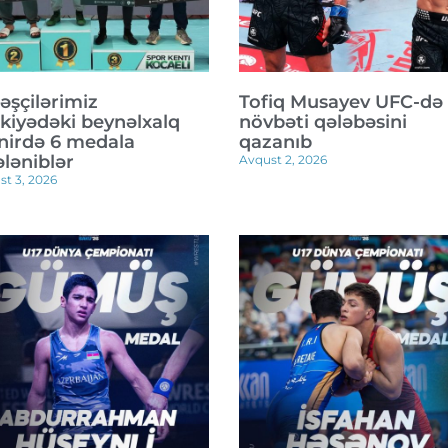
əşçilərimiz
Tofiq Musayev UFC-də
kiyədəki beynəlxalq
növbəti qələbəsini
nirdə 6 medala
qazanıb
ələniblər
Avqust 2, 2026
st 3, 2026