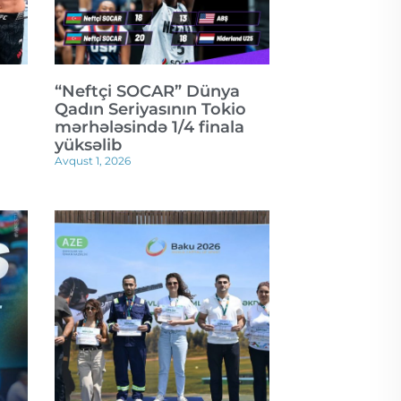
“Neftçi SOCAR” Dünya
Qadın Seriyasının Tokio
mərhələsində 1/4 finala
yüksəlib
Avqust 1, 2026