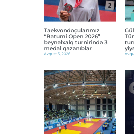
Taekvondoçularımız
Gül
“Batumi Open 2026”
Tür
beynəlxalq turnirində 3
tur
medal qazanıblar
yiy
Avqust 3, 2026
Avqu