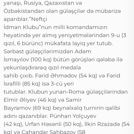
yanaşı, Rusiya, Qazaxıstan və
Özbəkistandan olan güləşçilər də mübarizə
aparıblar.”Neftçi
İdman Klubu”nun milli komandamızın
heyətində yer almış yeniyetmələrindən 9-u (3
qızıl, 6 bürünc) mükafata layiq yer tutub.
Sərbəst güləşçilərimizdən Adəm
İsmayılov (100 kq) bütün görüşləri qələbə ilə
yekunlaşdıraraq qızıl medala
sahib çıxıb. Fərid Əhmədov (54 kq) və Fərid
İsrafilli (85 kq) isə 3-cü yeri
tutublar. Klubun yunan-Roma güləşçilərindən
Elmir Əliyev (46 kq) və Samir
Bayramov (69 kq) beynəlxalq turnirin qalibi
adını qazanıblar. Pünhan Yolçuyev
(42 kq), Urfan Həsənli (50 kq), İlkin Rzazadə (54
kq) və Cahandar Şahbazov (58