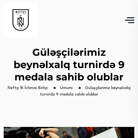
Güləşçilərimiz
beynəlxalq turnirdə 9
medala sahib olublar
Neftçi İK İctimai Birliyi
Ümumi
Güləşçilərimiz beynəlxalq
turnirdə 9 medala sahib olublar