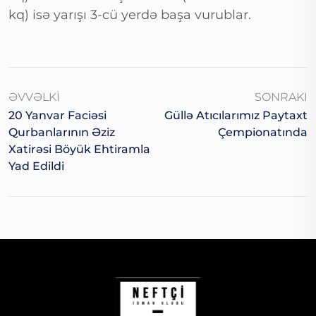
kq) isə yarışı 3-cü yerdə başa vurublar.
ƏVVƏLKI
SONRAKI
20 Yanvar Faciəsi
Güllə Atıcılarımız Paytaxt
Qurbanlarının Əziz
Çempionatında
Xatirəsi Böyük Ehtiramla
Yad Edildi