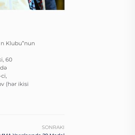
man Klubu”nun
i, 60
ədə
ci,
(hər ikisi
SONRAKI