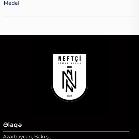
Medal
Əlaqə
Azərbaycan, Bakı ş.,