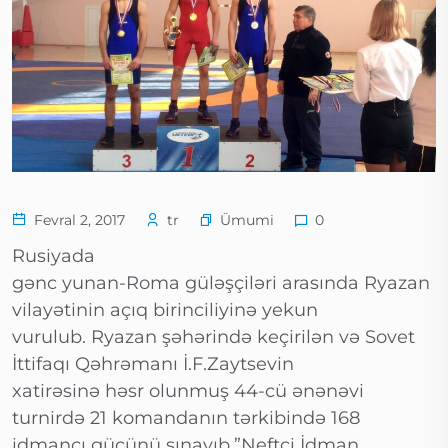
Ümumi
Fevral 2, 2017
tr
0
Rusiyada
gənc yunan-Roma güləşçiləri arasında Ryazan
vilayətinin açıq birinciliyinə yekun
vurulub. Ryazan şəhərində keçirilən və Sovet
İttifaqı Qəhrəmanı İ.F.Zaytsevin
xatirəsinə həsr olunmuş 44-cü ənənəvi
turnirdə 21 komandanın tərkibində 168
idmançı gücünü sınayıb.”Neftçi İdman