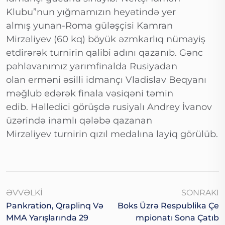
Klubu”nun yığmamızın heyətində yer
almış yunan-Roma güləşçisi Kamran
Mirzəliyev (60 kq) böyük əzmkarlıq nümayiş
etdirərək turnirin qalibi adını qazanıb. Gənc
pəhləvanımız yarımfinalda Rusiyadan
olan erməni əsilli idmançı Vladislav Beqyanı
məğlub edərək finala vəsiqəni təmin
edib. Həlledici görüşdə rusiyalı Andrey İvanov
üzərində inamlı qələbə qazanan
Mirzəliyev turnirin qızıl medalına layiq görülüb.
ƏVVƏLKI
SONRAKI
Pankration, Qraplinq Və
Boks Üzrə Respublika Çe
MMA Yarışlarında 29
Mpionatı Sona Çatıb