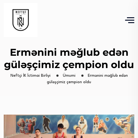
Ermənini məğlub edən
güləşçimiz çempion oldu
Neftçi İK İctimai Birliyi
Ümumi
Ermənini məğlub edən
güləşçimiz çempion oldu