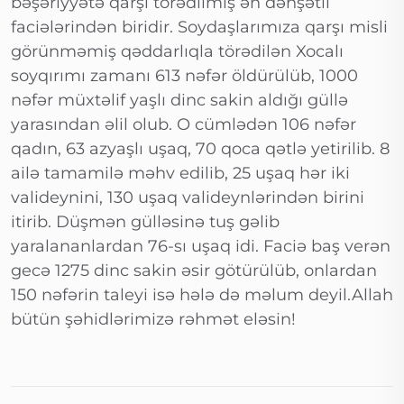
bəşəriyyətə qarşı törədilmiş ən dəhşətli
faciələrindən biridir. Soydaşlarımıza qarşı misli
görünməmiş qəddarlıqla törədilən Xocalı
soyqırımı zamanı 613 nəfər öldürülüb, 1000
nəfər müxtəlif yaşlı dinc sakin aldığı güllə
yarasından əlil olub. O cümlədən 106 nəfər
qadın, 63 azyaşlı uşaq, 70 qoca qətlə yetirilib. 8
ailə tamamilə məhv edilib, 25 uşaq hər iki
valideynini, 130 uşaq valideynlərindən birini
itirib. Düşmən gülləsinə tuş gəlib
yaralananlardan 76-sı uşaq idi. Faciə baş verən
gecə 1275 dinc sakin əsir götürülüb, onlardan
150 nəfərin taleyi isə hələ də məlum deyil.Allah
bütün şəhidlərimizə rəhmət eləsin!