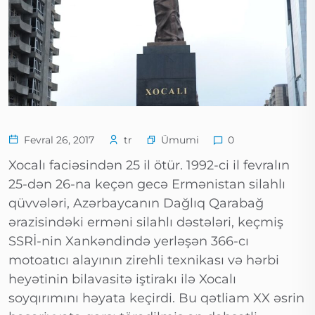
Ümumi
Fevral 26, 2017
tr
0
Xocalı faciəsindən 25 il ötür. 1992-ci il fevralın
25-dən 26-na keçən gecə Ermənistan silahlı
qüvvələri, Azərbaycanın Dağlıq Qarabağ
ərazisindəki erməni silahlı dəstələri, keçmiş
SSRİ-nin Xankəndində yerləşən 366-cı
motoatıcı alayının zirehli texnikası və hərbi
heyətinin bilavasitə iştirakı ilə Xocalı
soyqırımını həyata keçirdi. Bu qətliam XX əsrin