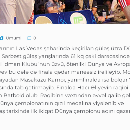
Ümumi
0
arının Las Veqas şəhərində keçirilən güləş üzrə 
Sərbəst güləş yarışlarında 61 kq çəki dərəcəsində
i İdman Klubu”nun üzvü, ötənilki Dünya və Avrop
v bu dəfə də finala qədər maneəsiz irəliləyib. 
niyadan Masakazu Kamoi, yarımfinalda isə bolqar 
ında tab gətirməyib. Finalda Hacı Əliyevin rəqibi
atbold olub. Rəqibinə vaxtından əvvəl qalib gə
Dünya çempionatının qızıl medalına yiyələnib və
ş tarixində ilk ikiqat Dünya çempionu adını qaza