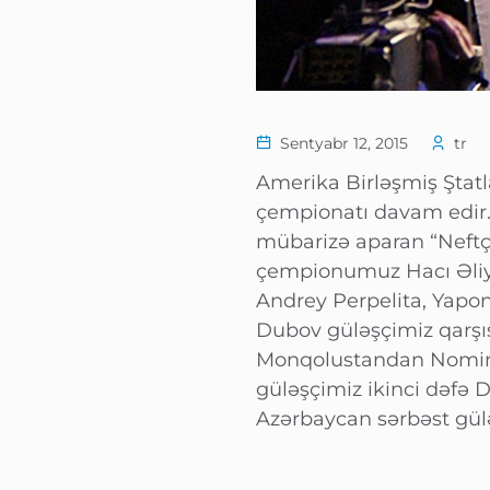
Sentyabr 12, 2015
tr
Amerika Birləşmiş Ştatl
çempionatı davam edir. 
mübarizə aparan “Neftç
çempionumuz Hacı Əliye
Andrey Perpelita, Yapo
Dubov güləşçimiz qarşıs
Monqolustandan Nomin B
güləşçimiz ikinci dəfə 
Azərbaycan sərbəst gülə