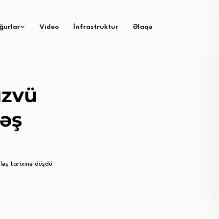
ğurlar
Video
İnfrastruktur
Əlaqə
üzvü
əş
ləş tarixinə düşdü