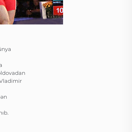
Dünya
a
Moldovadan
Vladimir
lən
nıb.