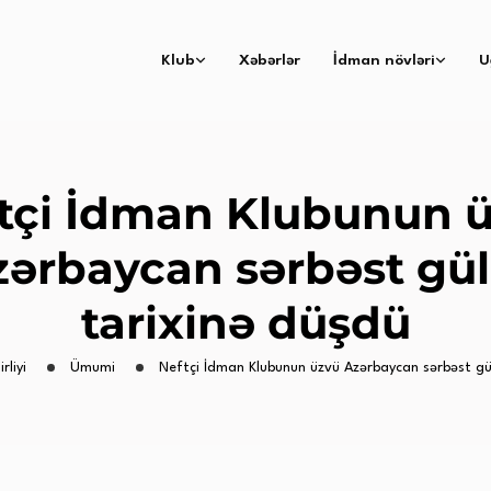
Klub
Xəbərlər
İdman növləri
U
tçi İdman Klubunun 
zərbaycan sərbəst gül
tarixinə düşdü
rliyi
Ümumi
Neftçi İdman Klubunun üzvü Azərbaycan sərbəst gü