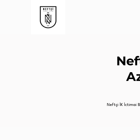
Nef
A
Neftçi İK İctimai Bi