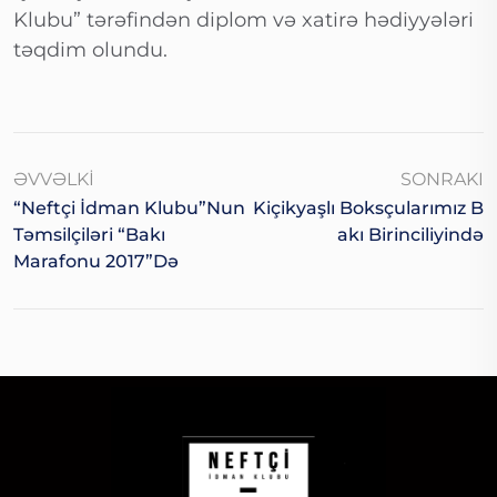
Klubu” tərəfindən diplom və xatirə hədiyyələri
təqdim olundu.
ƏVVƏLKI
SONRAKI
“Neftçi İdman Klubu”nun
Kiçikyaşlı Boksçularımız B
Təmsilçiləri “Bakı
Akı Birinciliyində
Marafonu 2017”də