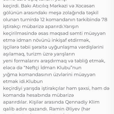
keçirdi. Bakı Atıcılıq Mərkəzi və Xocəsən
gölünün arasındakı meşə zolağında təşkil
olunan turnirdə 12 komandanın tərkibində 78
iştirakçı mübarizə aparırdı.Yarışın
keçirilməsində əsas məqsəd səmti müəyyən
etmə idman növünü inkişaf etdirmək,
işçilərə təbii şəraitə uyğunlaşma vərdişlərini
aşılamaq, turizm üzrə yarışların
yeni formalarını araşdırmaq və təbliğ etmək,
eləcə də “Neftçi İdman Klubu”nun
yığma komandasının üzvlərini müəyyən
etmək idi.Klubun
keçirdiyi yarışda iştirakçılar həm şəxsi, həm də
komanda hesabında mübarizə
aparırdılar. Kişilər arasında Qennadiy Klim
qalib adını qazandı. Ramin Əliyev (hər