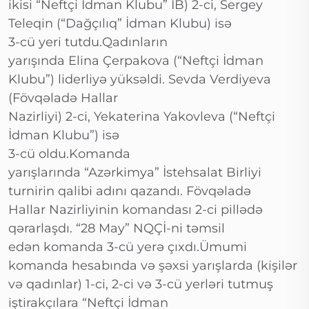
ikisi “Neftçi İdman Klubu” İB) 2-ci, Sergey
Teleqin (“Dağçılıq” İdman Klubu) isə
3-cü yeri tutdu.Qadınların
yarışında Elina Çerpakova (“Neftçi İdman
Klubu”) liderliyə yüksəldi. Sevda Verdiyeva
(Fövqəladə Hallar
Nazirliyi) 2-ci, Yekaterina Yakovleva (“Neftçi
İdman Klubu”) isə
3-cü oldu.Komanda
yarışlarında “Azərkimya” İstehsalat Birliyi
turnirin qalibi adını qazandı. Fövqəladə
Hallar Nazirliyinin komandası 2-ci pillədə
qərarlaşdı. “28 May” NQÇİ-ni təmsil
edən komanda 3-cü yerə çıxdı.Ümumi
komanda hesabında və şəxsi yarışlarda (kişilər
və qadınlar) 1-ci, 2-ci və 3-cü yerləri tutmuş
iştirakçılara “Neftçi İdman