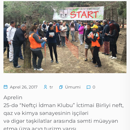
Ümumi
Aprel 26, 2017
tr
0
Aprelin
25-də “Neftçi İdman Klubu” İctimai Birliyi neft,
qaz və kimya sənayesinin işçiləri
və digər təşkilatlar arasında səmti müəyyən
etmə üzrə açıq turizm yarışı