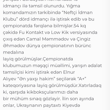
idmançı ilə təmsil olunurdu. Yığma
komandamızın tərkibində “Neftçi İdman
Klubu” dörd idmançı ilə iştirak edib və bu
çempionatda fərqlənə bilmişlər.54 kq
çəkidə Fu Kontakt və Low Kik versiyasında
çıxış edən Camal Məmmədov və Çingiz
Əhmədov dünya çempionatının bürünc
medalına
layiq görülmüşlər.Çempionatda
klubumuzun məşqçi müəllimi, yarışın ədalət
təmsilçisi kimi iştirak edən Elnur
Alıyev “Ən yaxşı hakim” seçilərək “A+”
kateqoriyasına layiq görülmüşdür.Xatırladaq
ki, qarşıda kikboksçularımızı daha
bir mühüm sınaq gözləyir. İlin son ayında
onlar, Ukraynanın paytaxtı Kiyevdə