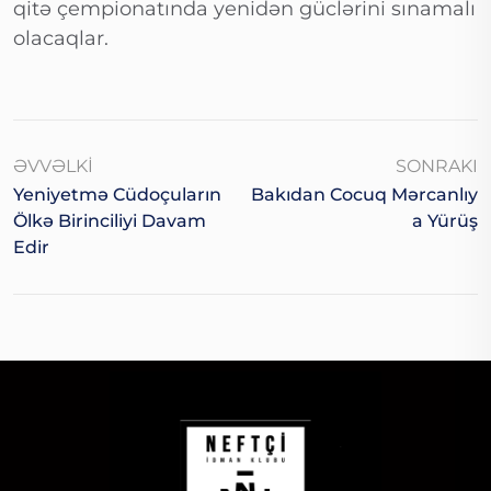
qitə çempionatında yenidən güclərini sınamalı
olacaqlar.
ƏVVƏLKI
SONRAKI
Yeniyetmə Cüdoçuların
Bakıdan Cocuq Mərcanlıy
Ölkə Birinciliyi Davam
A Yürüş
Edir