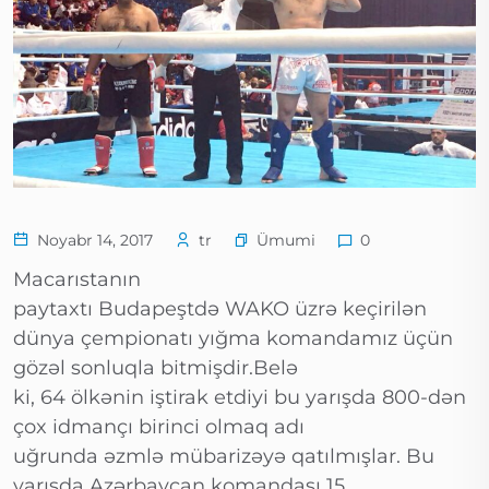
Ümumi
Noyabr 14, 2017
tr
0
Macarıstanın
paytaxtı Budapeştdə WAKO üzrə keçirilən
dünya çempionatı yığma komandamız üçün
gözəl sonluqla bitmişdir.Belə
ki, 64 ölkənin iştirak etdiyi bu yarışda 800-dən
çox idmançı birinci olmaq adı
uğrunda əzmlə mübarizəyə qatılmışlar. Bu
yarışda Azərbaycan komandası 15