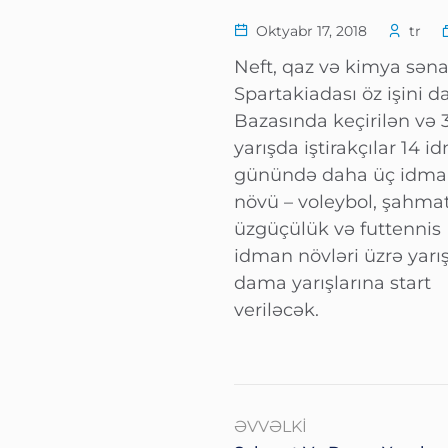
Oktyabr 17, 2018
tr
Neft, qaz və kimya sənay
Spartakiadası öz işini 
Bazasında keçirilən və 
yarışda iştirakçılar 14
günündə daha üç idm
növü – voleybol, şahmat v
üzgüçülük və futtennis
idman növləri üzrə yarış
dama yarışlarına start
veriləcək.
ƏVVƏLKI