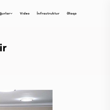
ğurlar
Video
İnfrastruktur
Əlaqə
ir