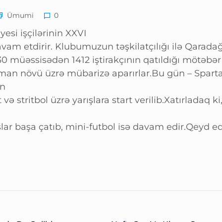
Ümumi
0
esi işçilərinin XXVI
davam etdirir. Klubumuzun təşkilatçılığı ilə Qarad
30 müəssisədən 1412 iştirakçının qatıldığı mötəbər
 idman növü üzrə mübarizə aparırlar.Bu gün – Spar
an
ə stritbol üzrə yarışlara start verilib.Xatırladaq ki,
lar başa çatıb, mini-futbol isə davam edir.Qeyd ed