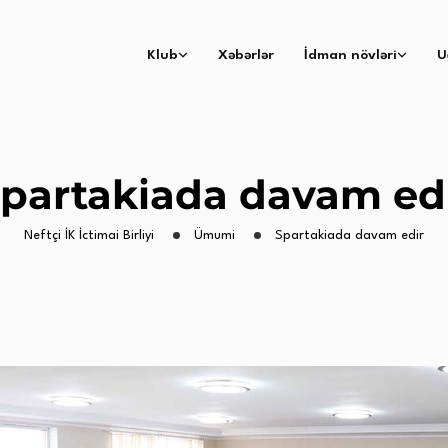
Klub
Xəbərlər
İdman növləri
U
partakiada davam ed
Neftçi İK İctimai Birliyi
Ümumi
Spartakiada davam edir