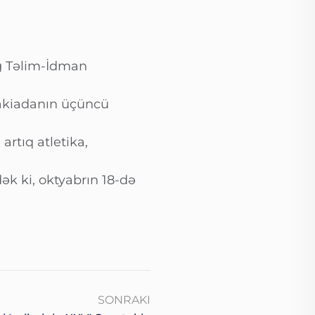
ağ Təlim-İdman
takiadanın üçüncü
 artıq atletika,
ək ki, oktyabrın 18-də
SONRAKI