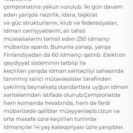
çempionatına yekun vurulub. İki gün davam
edən yarışda nazirlik, idarə, təşkilat
və güc strukturlarını, klub və federasiyaları,
idman cəmiyyətlərini, ali təhsil
müəssisələrini təmsil edən 250 idmançı
mübarizə aparıb. Bununla yanaşı, yarışa
Finlandiyadan da 60 idmançı qatılıb. Elektron
qeydiyyat sisteminin tətbiqi ilə
keçirilən yarışda idman xəritəçiliyi sahəsində
tanınmış xarici mütəxəssislər tərəfindən
çəkilmiş beynəlxalq standartlara uyğun idman
xəritələrindən istifadə olunub.Çempionatda
həm komanda hesabında, həm də fərdi
mübarizədə qaliblər müəyyənləşib.Uzun və
orta məsafə üzrə keçirilən turnirdə
idmançılar 14 yaş kateqoriyası üzrə yarışıblar.