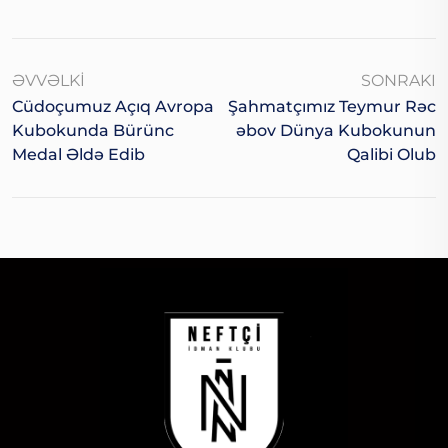
ƏVVƏLKI
SONRAKI
Cüdoçumuz Açıq Avropa
Şahmatçımız Teymur Rəc
Kubokunda Bürünc
Əbov Dünya Kubokunun
Medal Əldə Edib
Qalibi Olub