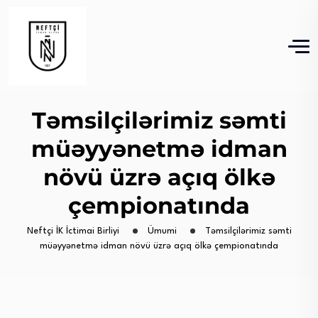
Təmsilçilərimiz səmti
müəyyənetmə idman
növü üzrə açıq ölkə
çempionatında
Neftçi İK İctimai Birliyi
Ümumi
Təmsilçilərimiz səmti
müəyyənetmə idman növü üzrə açıq ölkə çempionatında