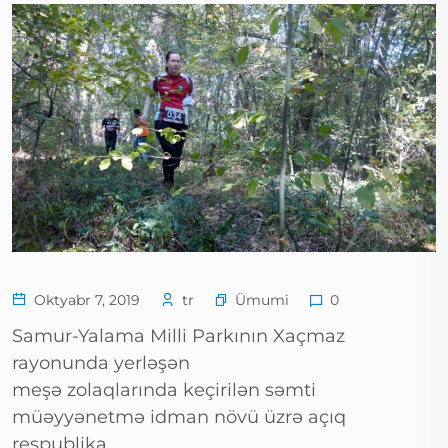
Ümumi
Oktyabr 7, 2019
tr
0
Samur-Yalama Milli Parkının Xaçmaz
rayonunda yerləşən
meşə zolaqlarında keçirilən səmti
müəyyənetmə idman növü üzrə açıq
respublika