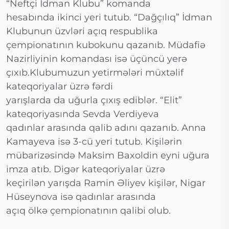
“Neftçi İdman Klubu” komanda
hesabında ikinci yeri tutub. “Dağçılıq” İdman
Klubunun üzvləri açıq respublika
çempionatının kubokunu qazanıb. Müdafiə
Nazirliyinin komandası isə üçüncü yerə
çıxıb.Klubumuzun yetirmələri müxtəlif
kateqoriyalar üzrə fərdi
yarışlarda da uğurla çıxış ediblər. “Elit”
kateqoriyasında Sevda Verdiyeva
qadınlar arasında qalib adını qazanıb. Anna
Kamayeva isə 3-cü yeri tutub. Kişilərin
mübarizəsində Maksim Baxoldin eyni uğura
imza atıb. Digər kateqoriyalar üzrə
keçirilən yarışda Ramin Əliyev kişilər, Nigar
Hüseynova isə qadınlar arasında
açıq ölkə çempionatının qalibi olub.