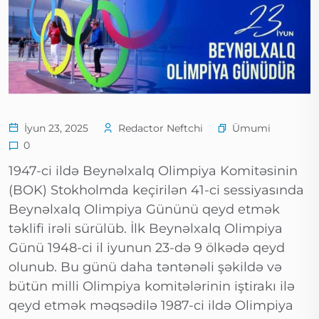
Ümumi
İyun 23, 2025
Redactor Neftchi
0
1947-ci ildə Beynəlxalq Olimpiya Komitəsinin
(BOK) Stokholmda keçirilən 41-ci sessiyasında
Beynəlxalq Olimpiya Gününü qeyd etmək
təklifi irəli sürülüb. İlk Beynəlxalq Olimpiya
Günü 1948-ci il iyunun 23-də 9 ölkədə qeyd
olunub. Bu günü daha təntənəli şəkildə və
bütün milli Olimpiya komitələrinin iştirakı ilə
qeyd etmək məqsədilə 1987-ci ildə Olimpiya