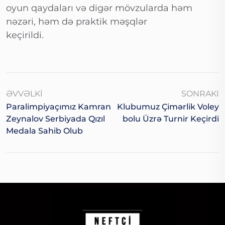
oyun qaydaları və digər mövzularda həm
nəzəri, həm də praktik məşqlər
keçirildi.
ƏVVƏLKI
SONRAKI
Paralimpiyaçımız Kamran
Klubumuz Çimərlik Voley
Zeynalov Serbiyada Qızıl
Bolu Üzrə Turnir Keçirdi
Medala Sahib Olub