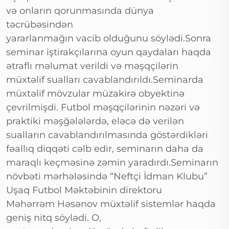
və onların qorunmasında dünya
təcrübəsindən
yararlanmağın vacib olduğunu söylədi.Sonra
seminar iştirakçılarına oyun qaydaları haqda
ətraflı məlumat verildi və məşqçilərin
müxtəlif sualları cavablandırıldı.Seminarda
müxtəlif mövzular müzakirə obyektinə
çevrilmişdi. Futbol məşqçilərinin nəzəri və
praktiki məşğələlərdə, eləcə də verilən
sualların cavablandırılmasında göstərdikləri
fəallıq diqqəti cəlb edir, seminarın daha da
maraqlı keçməsinə zəmin yaradırdı.Seminarın
növbəti mərhələsində “Neftçi İdman Klubu”
Uşaq Futbol Məktəbinin direktoru
Məhərrəm Həsənov müxtəlif sistemlər haqda
geniş nitq söylədi. O,