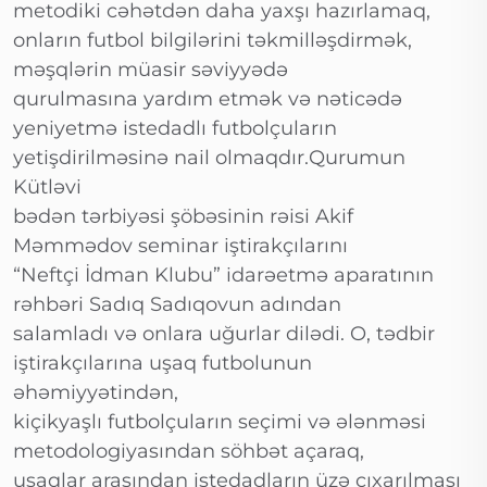
metodiki cəhətdən daha yaxşı hazırlamaq,
onların futbol bilgilərini təkmilləşdirmək,
məşqlərin müasir səviyyədə
qurulmasına yardım etmək və nəticədə
yeniyetmə istedadlı futbolçuların
yetişdirilməsinə nail olmaqdır.Qurumun
Kütləvi
bədən tərbiyəsi şöbəsinin rəisi Akif
Məmmədov seminar iştirakçılarını
“Neftçi İdman Klubu” idarəetmə aparatının
rəhbəri Sadıq Sadıqovun adından
salamladı və onlara uğurlar dilədi. O, tədbir
iştirakçılarına uşaq futbolunun
əhəmiyyətindən,
kiçikyaşlı futbolçuların seçimi və ələnməsi
metodologiyasından söhbət açaraq,
uşaqlar arasından istedadların üzə çıxarılması