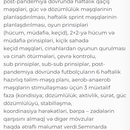
post-pandemiya dövründə həftəlik qaçış
məşqləri, güc və dözümlülük məşqlərinin
planlaşdırılması, həftəlik sprint məşqlərinin
planlaşdırılması, oyun prinsipləri
(hücum, müdafiə, keçid), 2×2-yə hücum və
müdafiə prinsipləri, kiçik sahədə
keçid məşqləri, cinahlardan oyunun qurulması
və cinah ötürmələri, çevrə kontrolu,
sub prinsiplər, sub-sub prinsiplər, post-
pandemiya dövründə futbolçuların 6 həftəlik
hazırlıq təlim-məşq planı, aerob-anaerob
məşqlərin stimullaşması üçün 3 müxtəlif
faza (kondisiya; dözümlülük; aktivlik, sürət, güc
dözümlülüyü, stabilləşmə,
koordinasiya hərəkətləri, bərpa – zədələrin
qarşısını almaq) və digər mövzular
haqda ətraflı məlumat verdi.Seminarda