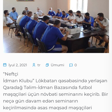
Ümumi
İyul 2, 2021
tr
0
“Neftçi
İdman Klubu” Lökbatan qəsəbəsində yerləşən
Qaradağ Təlim-İdman Bazasında futbol
məşqçiləri üçün növbəti seminarını keçirib. Bir
neçə gün davam edən seminarın
keçirilməsində əsas məqsəd məşqçiləri