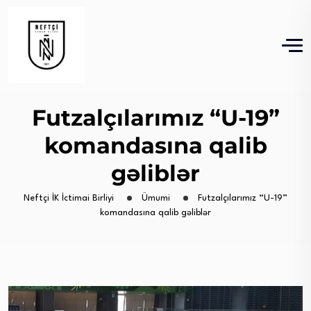
Futzalçılarımız “U-19”
komandasına qalib
gəliblər
Neftçi İK İctimai Birliyi
Ümumi
Futzalçılarımız “U-19”
komandasına qalib gəliblər