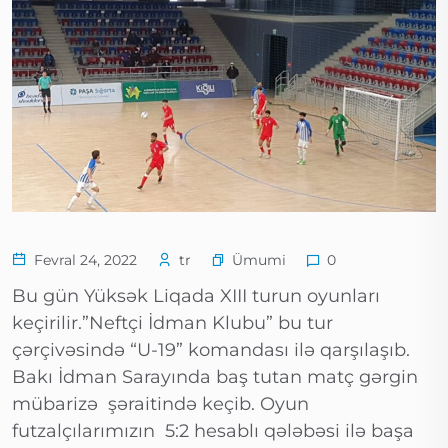
Ümumi
Fevral 24, 2022
tr
0
Bu gün Yüksək Liqada XIII turun oyunları
keçirilir.”Neftçi İdman Klubu” bu tur
çərçivəsində “U-19” komandası ilə qarşılaşıb.
Bakı İdman Sarayında baş tutan matç gərgin
mübarizə şəraitində keçib. Oyun
futzalçılarımızın 5:2 hesablı qələbəsi ilə başa