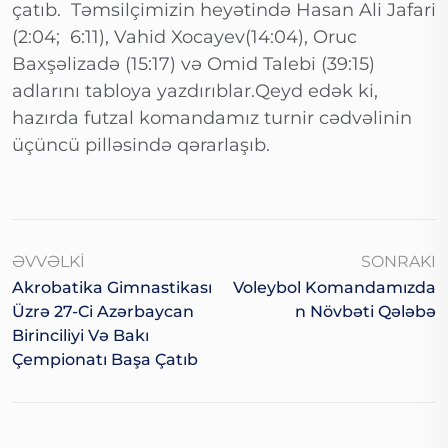
çatıb. Təmsilçimizin heyətində Hasan Ali Jafari
(2:04; 6:11), Vahid Xocayev(14:04), Oruc
Baxşəlizadə (15:17) və Omid Talebi (39:15)
adlarını tabloya yazdırıblar.Qeyd edək ki,
hazırda futzal komandamız turnir cədvəlinin
üçüncü pilləsində qərarlaşıb.
ƏVVƏLKI
SONRAKI
Akrobatika Gimnastikası
Voleybol Komandamızda
Üzrə 27-Ci Azərbaycan
N Növbəti Qələbə
Birinciliyi Və Bakı
Çempionatı Başa Çatıb