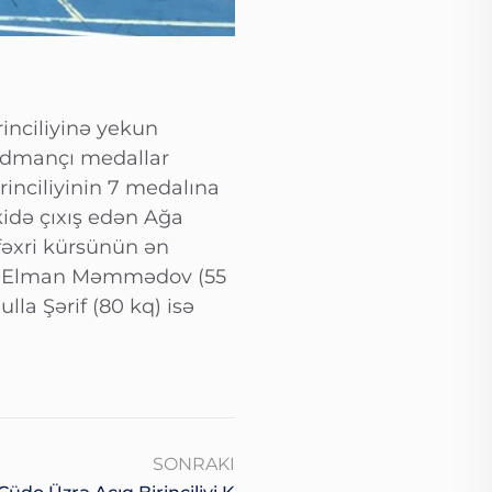
inciliyinə yekun
 idmançı medallar
inciliyinin 7 medalına
kidə çıxış edən Ağa
fəxri kürsünün ən
kq), Elman Məmmədov (55
a Şərif (80 kq) isə
SONRAKI