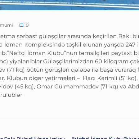
mumi
0
tmə sərbəst güləşçilər arasında keçirilən Bakı bir
a İdman Kompleksində təşkil olunan yarışda 247
.”Neftçi İdman Klubu”nun təmsilçiləri paytaxt bir
ünc) yiyələniblər.Güləşçilərimizdən 60 kiloqram çə
v (71 kq) bütün görüşləri qələbə ilə başa vuraraq 
lar. Klubun digər yetirmələri – Hacı Kərimli (51 
yidov (45 kq), Omar Gülməmmədov (71 kq) və Abdull
rülüblər.