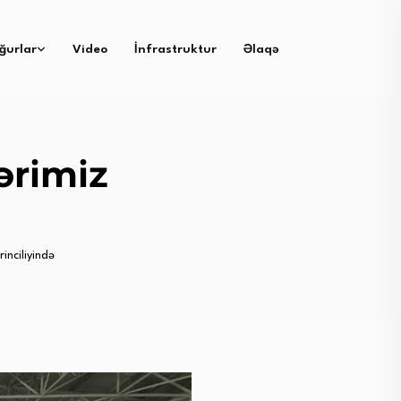
ğurlar
Video
İnfrastruktur
Əlaqə
ərimiz
inciliyində