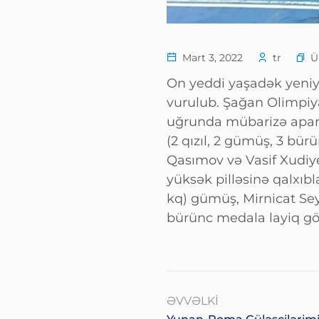
Ü
Mart 3, 2022
tr
On yeddi yaşadək yeniye
vurulub. Şağan Olimpiy
uğrunda mübarizə aparıb
(2 qızıl, 2 gümüş, 3 bür
Qasımov və Vasif Xudiye
yüksək pilləsinə qalxıb
kq) gümüş, Mirnicat Se
bürünc medala layiq gö
ƏVVƏLKI