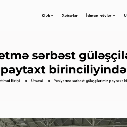
Klub
Xəbərlər
İdman növləri
U
etmə sərbəst güləşçil
paytaxt birinciliyində
ctimai Birliyi
Ümumi
Yeniyetmə sərbəst güləşçilərimiz paytaxt bir