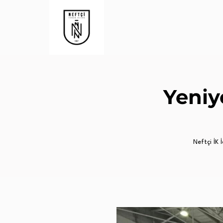
Yeniy
Neftçi İK İ