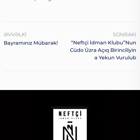
ƏVVƏLKI
SONRAKI
“Neftçi İdman Klubu”nun
Bayramınız Mübarək!
Cüdo Üzrə Açıq Birinciliyin
Ə Yekun Vurulub