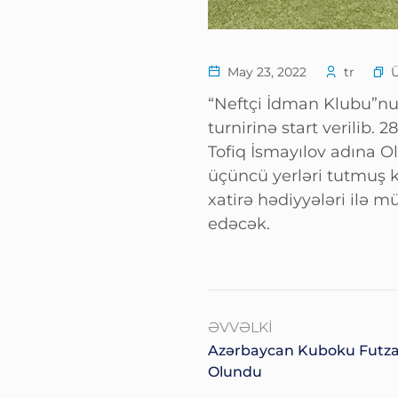
May 23, 2022
tr
“Neftçi İdman Klubu”nun 
turnirinə start verilib
Tofiq İsmayılov adına Ol
üçüncü yerləri tutmuş 
xatirə hədiyyələri ilə 
edəcək.
ƏVVƏLKI
Azərbaycan Kuboku Futz
Olundu