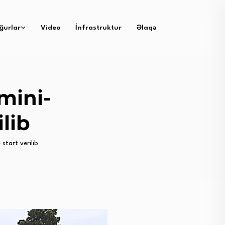
ğurlar
Video
İnfrastruktur
Əlaqə
mini-
ilib
start verilib