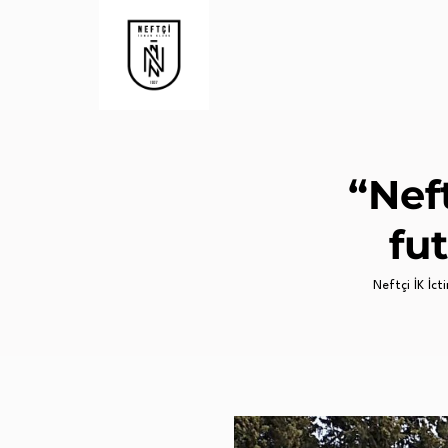
“Nef
fut
Neftçi İK İcti