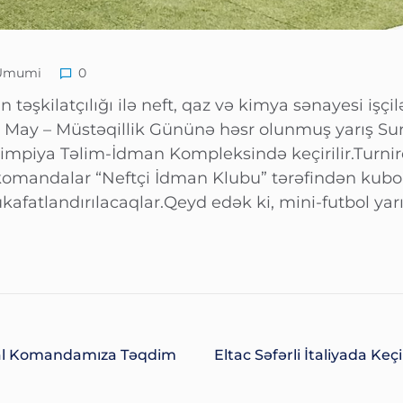
Ümumi
0
təşkilatçılığı ilə neft, qaz və kimya sənayesi işçil
. 28 May – Müstəqillik Gününə həsr olunmuş yarış S
impiya Təlim-İdman Kompleksində keçirilir.Turnirdə
komandalar “Neftçi İdman Klubu” tərəfindən kubok
mükafatlandırılacaqlar.Qeyd edək ki, mini-futbol y
al Komandamıza Təqdim
Eltac Səfərli İtaliyada Ke