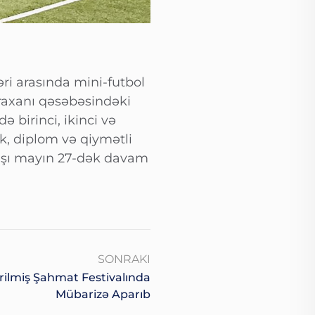
əri arasında mini-futbol
uraxanı qəsəbəsindəki
 birinci, ikinci və
, diplom və qiymətli
arışı mayın 27-dək davam
SONRAKI
çirilmiş Şahmat Festivalında
Mübarizə Aparıb