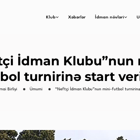
Klub
Xəbərlər
İdman növləri
U
tçi İdman Klubu”nun 
bol turnirinə start ver
mai Birliyi
Ümumi
“Neftçi İdman Klubu”nun mini-futbol turnirinə 