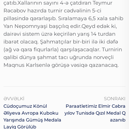
çatıb.Xallarının sayını 4-ə çatdıran Teymur
Rəcəbov hazırda turnir cədvəlinin 5-ci
pilləsində qərarlaşıb. Sıralamaya 6,5 xala sahib
Yan Nepomnyaşi başçılıq edir.Qeyd edək ki,
dairəvi sistem üzrə keçirilən yarış 14 turdan
ibarət olacaq. Şahmatçılar bir-biri ilə iki dəfə
(ağ və qara fiqurlarla) qarşılaşacaqlar. Turnirin
qalibi dünya şahmat tacı uğrunda norveçli
Maqnus Karlsenlə görüşə vəsiqə qazanacaq.
ƏVVƏLKI
SONRAKI
Cüdoçumuz Könül
Paraatletimiz Elmir Cəbra
Əliyeva Avropa Kuboku
Yılov Tunisdə Qızıl Medal Q
Yarışında Gümüş Medala
Azanıb
Layiq Görülüb