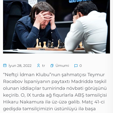
Ümumi
İyun 28, 2022
tr
0
“Neftçi İdman Klubu”nun şahmatçısı Teymur
Rəcəbov İspaniyanın paytaxtı Madriddə təşkil
olunan iddiaçılar turnirində növbəti görüşünü
keçirib. O, IX turda ağ fiqurlarla ABŞ təmsilçisi
Hikaru Nakamura ilə üz-üzə gəlib. Matç 41-ci
gedişdə təmsilçimizin üstünlüyü ilə başa