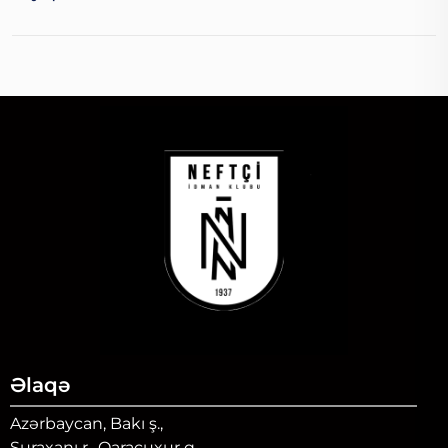
Əlaqə
Azərbaycan, Bakı ş.,
Suraxanı r., Qaraçuxur q.