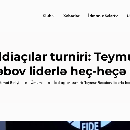
Klub
Xəbərlər
İdman növləri
U
ddiaçılar turniri: Teym
bov liderlə heç-heçə
timai Birliyi
Ümumi
İddiaçılar turniri: Teymur Rəcəbov liderlə h