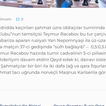
Ümumi
0
driddə keçirilən şahmat üzrə iddiaçılar turnirində
lubu”nun təmsilçisi Teymur Rəcəbov bu tur çərçiv
übarizə aparan rusiyalı Yan Nepomnyaşi ilə üz-üzə
 ilə matçın 37-ci gedişində “sülh bağlayıb” – 0,5:0,
ymur Rəcəbov hazırda turnir cədvəlinin 5-ci pilləsi
iderliyini davam etdirir.Qeyd edək ki, dairəvi siste
Şahmatçılar bir-biri ilə iki dəfə (ağ və qara fiqurla
şahmat tacı uğrunda norveçli Maqnus Karlsenlə gö