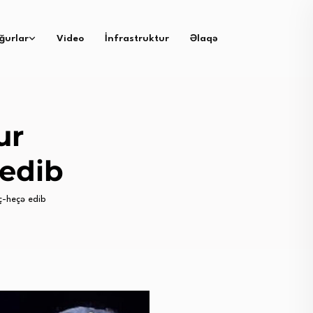
ğurlar
Video
İnfrastruktur
Əlaqə
ur
 edib
eç-heçə edib