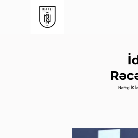
İ
Rəcə
Neftçi İK İc