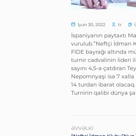
İyun 30, 2022
tr
İspaniyanın paytaxtı Ma
vurulub.”Neftçi İdman K
FIDE bayrağı altında m
turnir cədvəlinin lideri
sayını 4,5-ə çatdıran Te
Nepomnyaşi isə 7 xalla l
14 turdan ibarət olacaq. 
Turnirin qalibi dünya 
ƏVVƏLKI