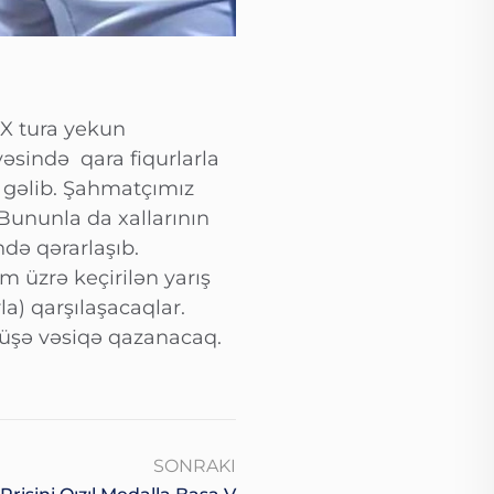
 X tura yekun
əsində qara fiqurlarla
 gəlib. Şahmatçımız
5.Bununla da xallarının
ndə qərarlaşıb.
m üzrə keçirilən yarış
rla) qarşılaşacaqlar.
rüşə vəsiqə qazanacaq.
SONRAKI