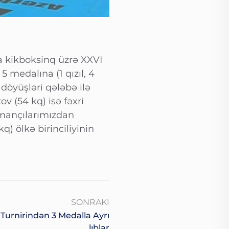
 kikboksinq üzrə XXVI
5 medalına (1 qızıl, 4
döyüşləri qələbə ilə
 (54 kq) isə fəxri
dmançılarımızdan
) ölkə birinciliyinin
SONRAKI
Turnirindən 3 Medalla Ayrı
Lıblar