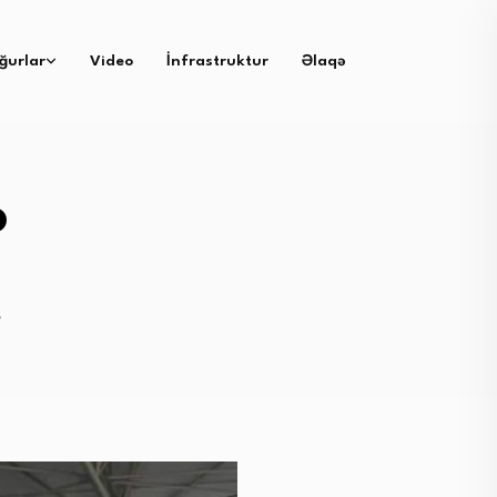
ğurlar
Video
İnfrastruktur
Əlaqə
ə
ə