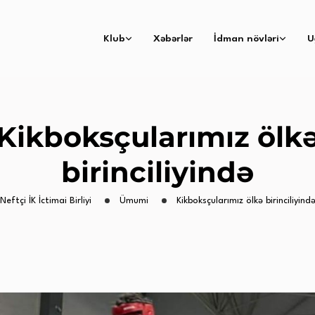
Klub
Xəbərlər
İdman növləri
U
Kikboksçularımız ölk
birinciliyində
Neftçi İK İctimai Birliyi
Ümumi
Kikboksçularımız ölkə birinciliyind