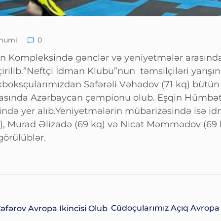
mumi
0
 Kompleksində gənclər və yeniyetmələr arasında
çirilib.”Neftçi İdman Klubu”nun təmsilçiləri yarışın 
ikboksçularımızdan Səfərəli Vəhədov (71 kq) bütün 
rasında Azərbaycan çempionu olub. Eşqin Hümbətov
ində yer alıb.Yeniyetmələrin mübarizəsində isə i
, Murad Əlizadə (69 kq) və Nicat Məmmədov (69 kq
örülüblər.
Cüdoçularımız Açıq Avropa 
əfərov Avropa Ikincisi Olub