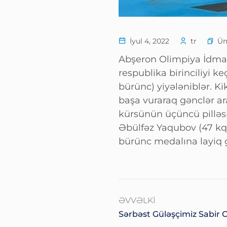
Ü
İyul 4, 2022
tr
Abşeron Olimpiya İdman
respublika birinciliyi ke
bürünc) yiyələniblər. K
başa vuraraq gənclər a
kürsünün üçüncü pilləs
Əbülfəz Yaqubov (47 kq)
bürünc medalına layiq g
ƏVVƏLKI
Sərbəst Güləşçimiz Sabir C