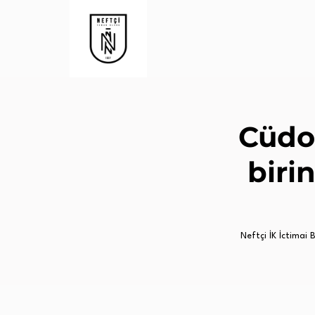
Cüdo
biri
Neftçi İK İctimai Bi