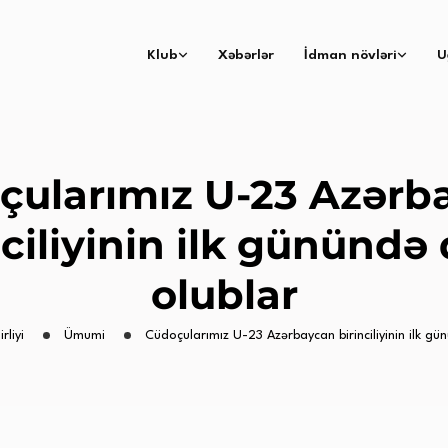
Klub
Xəbərlər
İdman növləri
U
çularımız U-23 Azərb
nciliyinin ilk günündə 
olublar
rliyi
Ümumi
Cüdoçularımız U-23 Azərbaycan birinciliyinin ilk gü