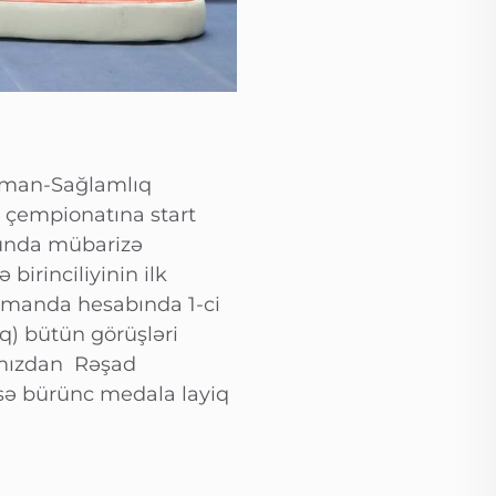
İdman-Sağlamlıq
 çempionatına start
ğrunda mübarizə
irinciliyinin ilk
omanda hesabında 1-ci
q) bütün görüşləri
ımızdan Rəşad
sə bürünc medala layiq