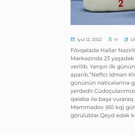
Ü
İyul 12, 2022
tr
Fövqəladə Hallar Nazirl
Mərkəzində 23 yaşadək 
verilib. Yarışın ilk gü
aparıb.”Neftci İdman Kl
gününün nəticələrinə g
yerdədir.Cüdoçularımızd
qələbə ilə başa vurara
Məmmədov (60 kq) gümüş
görülüblər.Qeyd edək ki,