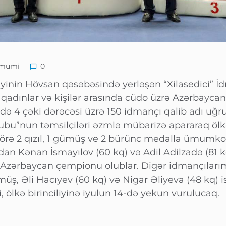
mumi
0
iyinin Hövsan qəsəbəsində yerləşən “Xilasedici” 
qadınlar və kişilər arasında cüdo üzrə Azərbaycan
nündə 4 çəki dərəcəsi üzrə 150 idmançı qalib adı u
ubu”nun təmsilçiləri əzmlə mübarizə apararaq ölkə b
örə 2 qızıl, 1 gümüş ve 2 bürünc medalla ümumk
an Kənan İsmayılov (60 kq) və Adil Adilzadə (81 k
q Azərbaycan çempionu olublar. Digər idmançılar
, Əli Hacıyev (60 kq) və Nigar Əliyeva (48 kq) i
 ölkə birinciliyinə iyulun 14-də yekun vurulucaq.