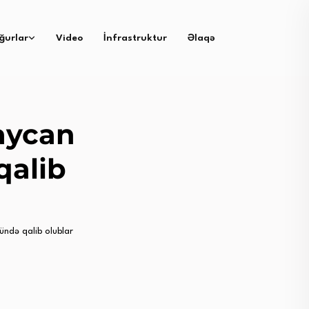
ğurlar
Video
İnfrastruktur
Əlaqə
aycan
qalib
nündə qalib olublar