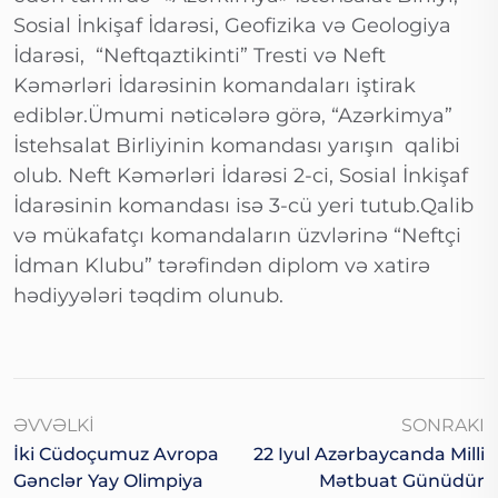
Sosial İnkişaf İdarəsi, Geofizika və Geologiya
İdarəsi, “Neftqaztikinti” Tresti və Neft
Kəmərləri İdarəsinin komandaları iştirak
ediblər.Ümumi nəticələrə görə, “Azərkimya”
İstehsalat Birliyinin komandası yarışın qalibi
olub. Neft Kəmərləri İdarəsi 2-ci, Sosial İnkişaf
İdarəsinin komandası isə 3-cü yeri tutub.Qalib
və mükafatçı komandaların üzvlərinə “Neftçi
İdman Klubu” tərəfindən diplom və xatirə
hədiyyələri təqdim olunub.
ƏVVƏLKI
SONRAKI
İki Cüdoçumuz Avropa
22 Iyul Azərbaycanda Milli
Gənclər Yay Olimpiya
Mətbuat Günüdür