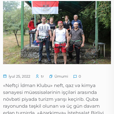
Ümumi
İyul 25, 2022
tr
0
«Neftçi İdman Klubu» neft, qaz və kimya
sənayesi müəssisələrinin işçiləri arasında
növbəti piyada turizm yarışı keçirib. Quba
rayonunda təşkil olunan və üç gün davam
edən turnirdə «Azərkimya» İstehsalat Birliyi,