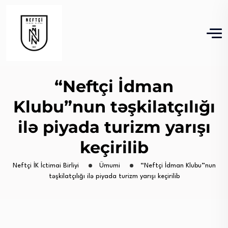
“Neftçi İdman
Klubu”nun təşkilatçılığı
ilə piyada turizm yarışı
keçirilib
Neftçi İK İctimai Birliyi
Ümumi
“Neftçi İdman Klubu”nun
təşkilatçılığı ilə piyada turizm yarışı keçirilib