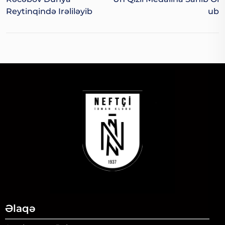
Reytinqində Irəliləyib
Ub
Əlaqə