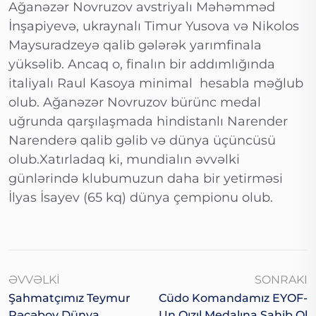
Ağanəzər Novruzov avstriyalı Məhəmməd
İnşapiyevə, ukraynalı Timur Yusova və Nikolos
Maysuradzeyə qalib gələrək yarımfinala
yüksəlib. Ancaq o, finalın bir addımlığında
italiyalı Raul Kasoya minimal hesabla məğlub
olub. Ağanəzər Novruzov bürünc medal
uğrunda qarşılaşmada hindistanlı Narender
Narenderə qalib gəlib və dünya üçüncüsü
olub.Xatırladaq ki, mundialın əvvəlki
günlərində klubumuzun daha bir yetirməsi
İlyas İsayev (65 kq) dünya çempionu olub.
ƏVVƏLKI
SONRAKI
Şahmatçımız Teymur
Cüdo Komandamız EYOF-
Rəcəbov Dünya
Un Qızıl Medalına Sahib Ol