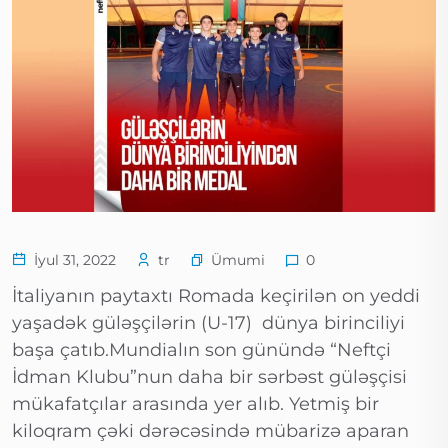
Ümumi
İyul 31, 2022
tr
0
İtaliyanın paytaxtı Romada keçirilən on yeddi
yaşadək güləşçilərin (U-17) dünya birinciliyi
başa çatıb.Mundialın son günündə “Neftçi
İdman Klubu”nun daha bir sərbəst güləşçisi
mükafatçılar arasında yer alıb. Yetmiş bir
kiloqram çəki dərəcəsində mübarizə aparan