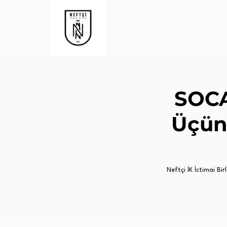
SOCA
Üçünc
Neftçi İK İctimai Birl