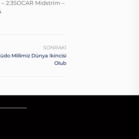
İB – 2:3SOCAR Midstrim –
4
SONRAKI
do Millimiz Dünya Ikincisi
Olub