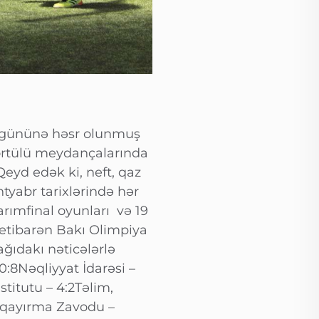
lər gününə həsr olunmuş
örtülü meydançalarında
eyd edək ki, neft, qaz
ntyabr tarixlərində hər
rımfinal oyunları və 19
 etibarən Bakı Olimpiya
ğıdakı nəticələrlə
:8Nəqliyyat İdarəsi –
stitutu – 4:2Təlim,
miqayırma Zavodu –