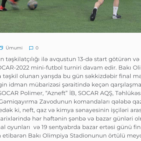
Ümumi
0
təşkilatçılığı ilə avqustun 13-də start götürən və 
AR-2022 mini-futbol turniri davam edir. Bakı O
təşkil olunan yarışda bu gün səkkizdəbir final mə
ərgin idman mübarizəsi şəraitində keçən qarşılaş
SOCAR Polimer, “Azneft” İB, SOCAR AQŞ, Təhlükəsiz
ı Gəmiqayırma Zavodunun komandaları qələbə qa
edək ki, neft, qaz və kimya sənayesinin işçiləri ara
 tarixlərində hər həftənin şənbə və bazar günləri 
l oyunları və 19 sentyabrda bazar ertəsi günü fin
n etibarən Bakı Olimpiya Stadionunun örtülü mey