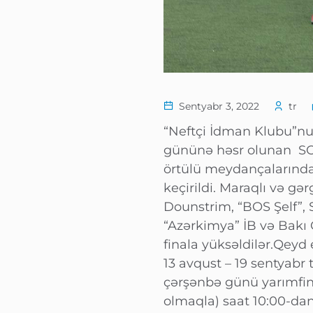
Sentyabr 3, 2022
tr
“Neftçi İdman Klubu”nun 
gününə həsr olunan SOC
örtülü meydançalarında 
keçirildi. Maraqlı və g
Dounstrim, “BOS Şelf”, 
“Azərkimya” İB və Bak
finala yüksəldilər.Qeyd 
13 avqust – 19 sentyabr
çərşənbə günü yarımfina
olmaqla) saat 10:00-da