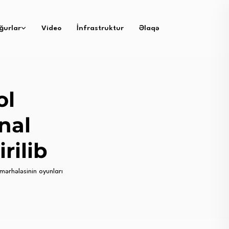
ğurlar
Video
İnfrastruktur
Əlaqə
ol
nal
rilib
mərhələsinin oyunları