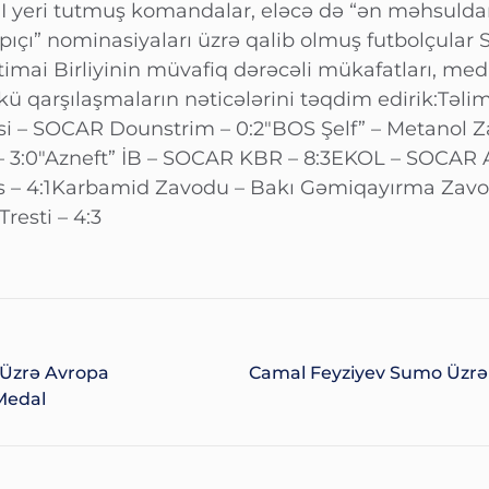
 və III yeri tutmuş komandalar, eləcə də “ən məhsul
pıçı” nominasiyaları üzrə qalib olmuş futbolçular 
timai Birliyinin müvafiq dərəcəli mükafatları, med
kü qarşılaşmaların nəticələrini təqdim edirik:Təlim
rəsi – SOCAR Dounstrim – 0:2″BOS Şelf” – Metanol
 – 3:0″Azneft” İB – SOCAR KBR – 8:3EKOL – SOCAR A
is – 4:1Karbamid Zavodu – Bakı Gəmiqayırma Zavod
resti – 4:3
Üzrə Avropa
Camal Feyziyev Sumo Üzrə A
Medal