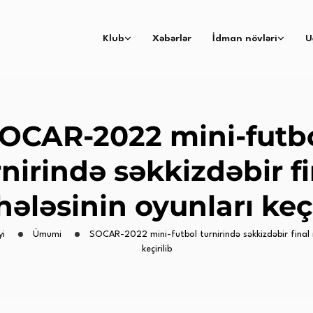
Klub
Xəbərlər
İdman növləri
U
OCAR-2022 mini-futb
rnirində səkkizdəbir fi
ələsinin oyunları keçi
yi
Ümumi
SOCAR-2022 mini-futbol turnirində səkkizdəbir final 
keçirilib