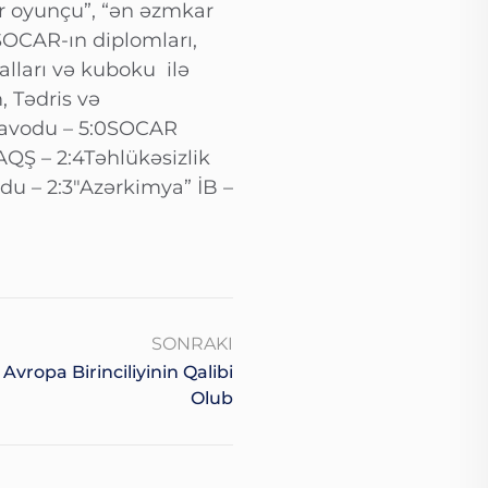
dar oyunçu”, “ən əzmkar
SOCAR-ın diplomları,
alları və kuboku ilə
, Tədris və
 Zavodu – 5:0SOCAR
QŞ – 2:4Təhlükəsizlik
u – 2:3″Azərkimya” İB –
SONRAKI
vropa Birinciliyinin Qalibi
Olub