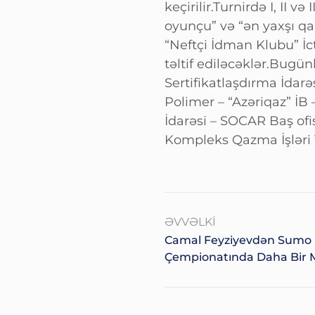
keçirilir.Turnirdə I, II
oyunçu” və “ən yaxşı qa
“Neftçi İdman Klubu” İc
təltif ediləcəklər.Bugün
Sertifikatlaşdırma İda
Polimer – “Azəriqaz” İB
İdarəsi – SOCAR Baş of
Kompleks Qazma İşləri T
ƏVVƏLKI
Camal Feyziyevdən Sumo 
Çempionatında Daha Bir 