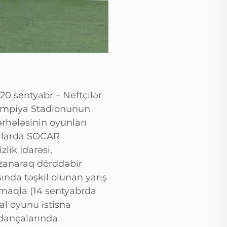
20 sentyabr – Neftçilər
limpiya Stadionunun
rhələsinin oyunları
malarda SOCAR
lik İdarəsi,
zanaraq dörddəbir
sında təşkil olunan yarış
olmaqla (14 sentyabrda
al oyunu istisna
dançalarında