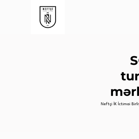
S
tu
mərh
Neftçi İK İctimai Birli