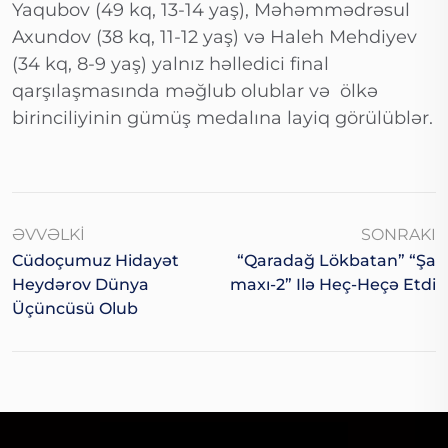
Yaqubov (49 kq, 13-14 yaş), Məhəmmədrəsul
Axundov (38 kq, 11-12 yaş) və Haleh Mehdiyev
(34 kq, 8-9 yaş) yalnız həlledici final
qarşılaşmasında məğlub olublar və ölkə
birinciliyinin gümüş medalına layiq görülüblər.
ƏVVƏLKI
SONRAKI
Cüdoçumuz Hidayət
“Qaradağ Lökbatan” “Şa
Heydərov Dünya
Maxı-2” Ilə Heç-Heçə Etdi
Üçüncüsü Olub