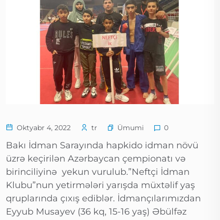
Ümumi
Oktyabr 4, 2022
tr
0
Bakı İdman Sarayında hapkido idman növü
üzrə keçirilən Azərbaycan çempionatı və
birinciliyinə yekun vurulub.”Neftçi İdman
Klubu”nun yetirmələri yarışda müxtəlif yaş
qruplarında çıxış ediblər. İdmançılarımızdan
Eyyub Musayev (36 kq, 15-16 yaş) Əbülfəz