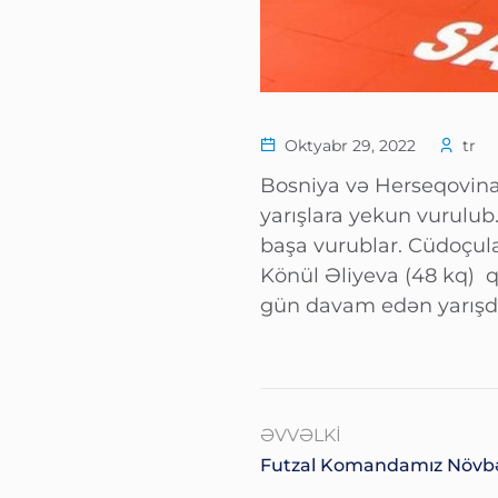
Oktyabr 29, 2022
tr
Bosniya və Herseqovina
yarışlara yekun vurulub
başa vurublar. Cüdoçul
Könül Əliyeva (48 kq) q
gün davam edən yarışd
ƏVVƏLKI
Futzal Komandamız Növbət