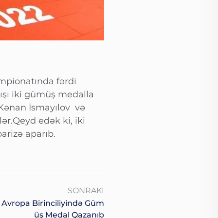
mpionatında fərdi
ışı iki gümüş medalla
 Kənan İsmayılov və
ər.Qeyd edək ki, iki
rizə aparıb.
SONRAKI
Avropa Birinciliyində Güm
Üş Medal Qazanıb