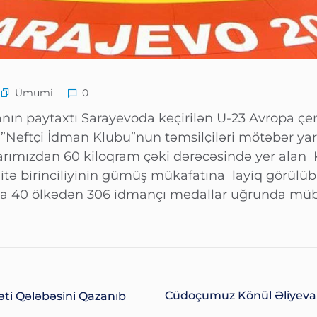
Ümumi
0
nın paytaxtı Sarayevoda keçirilən U-23 Avropa çe
.”Neftçi İdman Klubu”nun təmsilçiləri mötəbər yar
arımızdan 60 kiloqram çəki dərəcəsində yer alan
itə birinciliyinin gümüş mükafatına layiq görülübl
a 40 ölkədən 306 idmançı medallar uğrunda müba
Cüdoçumuz Könül Əliyeva 
i Qələbəsini Qazanıb