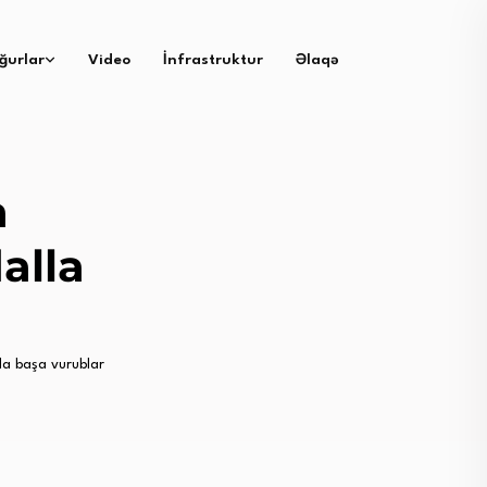
ğurlar
Video
İnfrastruktur
Əlaqə
a
alla
la başa vurublar