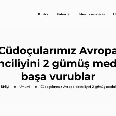
Klub
Xəbərlər
İdman növləri
U
Cüdoçularımız Avrop
inciliyini 2 gümüş med
başa vurublar
Birliyi
Ümumi
Cüdoçularımız Avropa birinciliyini 2 gümüş medal