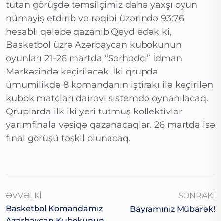
tutan görüşdə təmsilçimiz daha yaxşı oyun
nümayiş etdirib və rəqibi üzərində 93:76
hesablı qələbə qazanıb.Qeyd edək ki,
Basketbol üzrə Azərbaycan kubokunun
oyunları 21-26 martda “Sərhədçi” İdman
Mərkəzində keçiriləcək. İki qrupda
ümumilikdə 8 komandanın iştirakı ilə keçirilən
kubok matçları dairəvi sistemdə oynanılacaq.
Qruplarda ilk iki yeri tutmuş kollektivlər
yarımfinala vəsiqə qazanacaqlar. 26 martda isə
final görüşü təşkil olunacaq.
ƏVVƏLKI
SONRAKI
Basketbol Komandamız
Bayramınız Mübarək!
Azərbaycan Kubokunun