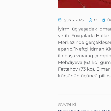
Ü
İyun 3, 2023
tr
İyirmi üç yaşadək idman
yetib. Fövqəladə Hallar
Mərkəzində gerçəkləşən
aparıb.”Neftçi İdman Kl
ilə başa vuraraq çempi
Mehdiyeva (63 kq) gümü
Fəttahov (73 kq), Elmar 
kürsünün üçüncü pilləsi
ƏVVƏLKI