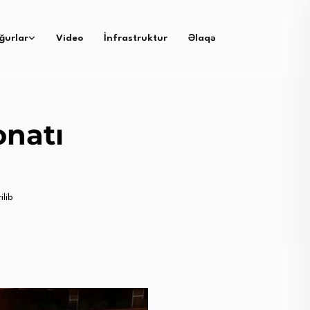
ğurlar
Video
İnfrastruktur
Əlaqə
onatı
lib