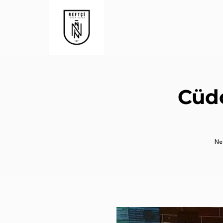
Cüdo
Nef