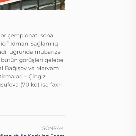
əhər çempionatı sona
dici” İdman-Sağlamlıq
b adı uğrunda mübarizə
 bütün görüşləri qələbə
mal Bağışov və Məryəm
rmələri – Çingiz
sufova (70 kq) isə fəxri
SONRAKI