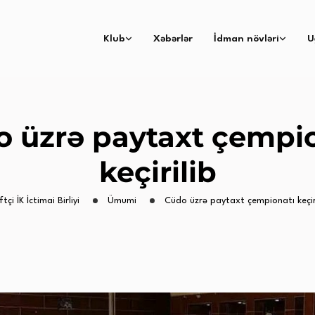
Klub
Xəbərlər
İdman növləri
U
 üzrə paytaxt çempi
keçirilib
tçi İK İctimai Birliyi
Ümumi
Cüdo üzrə paytaxt çempionatı keçiri