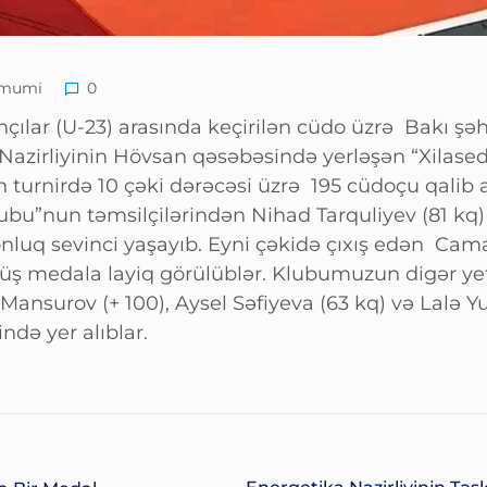
mumi
0
çılar (U-23) arasında keçirilən cüdo üzrə Bakı ş
 Nazirliyinin Hövsan qəsəbəsində yerləşən “Xilase
 turnirdə 10 çəki dərəcəsi üzrə 195 cüdoçu qali
ubu”nun təmsilçilərindən Nihad Tarquliyev (81 kq)
onluq sevinci yaşayıb. Eyni çəkidə çıxış edən Ca
ş medala layiq görülüblər. Klubumuzun digər yeti
Mansurov (+ 100), Aysel Səfiyeva (63 kq) və Lalə Yu
ndə yer alıblar.