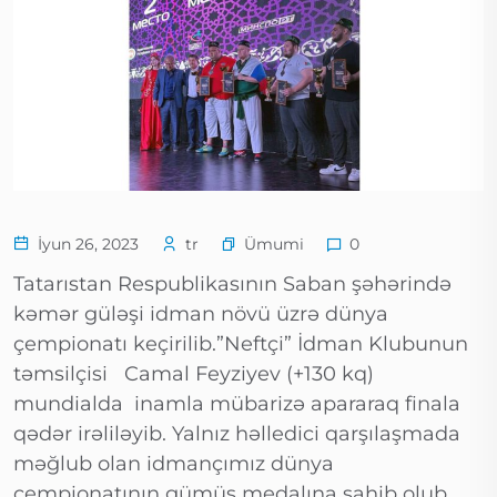
Ümumi
İyun 26, 2023
tr
0
Tatarıstan Respublikasının Saban şəhərində
kəmər güləşi idman növü üzrə dünya
çempionatı keçirilib.”Neftçi” İdman Klubunun
təmsilçisi Camal Feyziyev (+130 kq)
mundialda inamla mübarizə apararaq finala
qədər irəliləyib. Yalnız həlledici qarşılaşmada
məğlub olan idmançımız dünya
çempionatının gümüş medalına sahib olub.