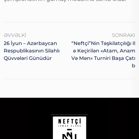
ƏVVƏLKI
SONRAKI
26 İyun – Azərbaycan
“Neftçi”nin Təşkilatçılığı Il
Respublikasının Silahlı
Ə Keçirilən «Atam, Anam
Qüvvələri Günüdür
Və Mən» Turniri Başa Çatı
B