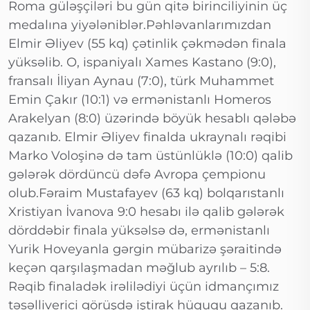
Roma güləşçiləri bu gün qitə birinciliyinin üç
medalına yiyələniblər.Pəhləvanlarımızdan
Elmir Əliyev (55 kq) çətinlik çəkmədən finala
yüksəlib. O, ispaniyalı Xames Kastano (9:0),
fransalı İliyan Aynau (7:0), türk Muhammet
Emin Çakır (10:1) və ermənistanlı Homeros
Arakelyan (8:0) üzərində böyük hesablı qələbə
qazanıb. Elmir Əliyev finalda ukraynalı rəqibi
Marko Voloşinə də tam üstünlüklə (10:0) qalib
gələrək dördüncü dəfə Avropa çempionu
olub.Fəraim Mustafayev (63 kq) bolqarıstanlı
Xristiyan İvanova 9:0 hesabı ilə qalib gələrək
dörddəbir finala yüksəlsə də, ermənistanlı
Yurik Hoveyanla gərgin mübarizə şəraitində
keçən qarşılaşmadan məğlub ayrılıb – 5:8.
Rəqib finaladək irəlilədiyi üçün idmançımız
təsəlliverici görüşdə iştirak hüququ qazanıb.