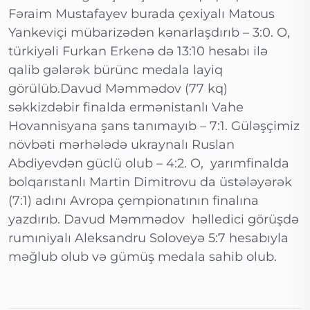
Fəraim Mustafayev burada çexiyalı Matous
Yankeviçi mübarizədən kənarlaşdırıb – 3:0. O,
türkiyəli Furkan Erkenə də 13:10 hesabı ilə
qalib gələrək bürünc medala layiq
görülüb.Davud Məmmədov (77 kq)
səkkizdəbir finalda ermənistanlı Vahe
Hovannisyana şans tanımayıb – 7:1. Güləşçimiz
növbəti mərhələdə ukraynalı Ruslan
Abdiyevdən güclü olub – 4:2. O, yarımfinalda
bolqarıstanlı Martin Dimitrovu da üstələyərək
(7:1) adını Avropa çempionatının finalına
yazdırıb. Davud Məmmədov həlledici görüşdə
rumıniyalı Aleksandru Soloveyə 5:7 hesabıyla
məğlub olub və gümüş medala sahib olub.