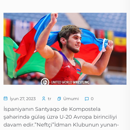
Ümumi
İyun 27, 2023
tr
0
İspaniyanın Santyaqo de Kompostela
şəhərində güləş üzrə U-20 Avropa birinciliyi
davam edir.”Neftçi”İdman Klubunun yunan-