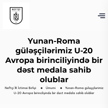
Yunan-Roma
güləşçilərimiz U-20
Avropa birinciliyində bir
dəst medala sahib
olublar
Neftçi İK İctimai Birliyi
Ümumi
Yunan-Roma güləşçilərimiz
U-20 Avropa birinciliyində bir dəst medala sahib olublar