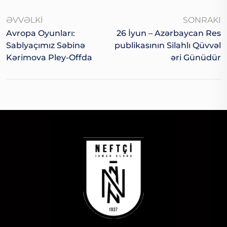
ƏVVƏLKI
SONRAKI
Avropa Oyunları:
26 İyun – Azərbaycan Res
Sablyaçımız Səbinə
Publikasının Silahlı Qüvvəl
Kərimova Pley-Offda
Əri Günüdür