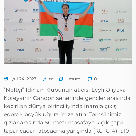
Ümumi
İyul 24, 2023
tr
0
“Neftçi” İdman Klubunun atıcısı Leyli Əliyeva
Koreyanın Çanqon şəhərində gənclər arasında
keçirilən dünya birinciliyində inamla çıxış
edərək böyük uğura imza atıb. Təmsilçimiz
qızlar arasında 50 metr məsafəyə kiçik çaplı
tapançadan atəşaçma yarışında (KÇTÇ-4) 510