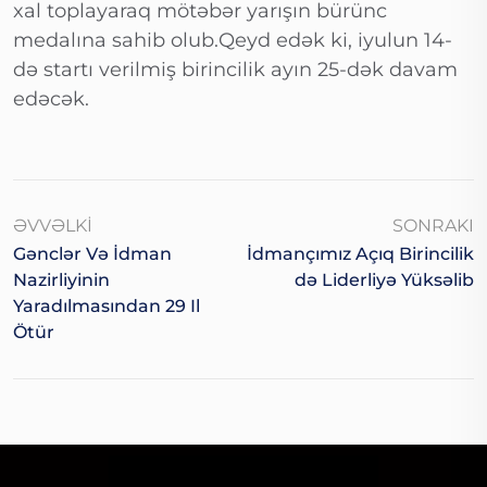
xal toplayaraq mötəbər yarışın bürünc
medalına sahib olub.Qeyd edək ki, iyulun 14-
də startı verilmiş birincilik ayın 25-dək davam
edəcək.
ƏVVƏLKI
SONRAKI
Gənclər Və İdman
İdmançımız Açıq Birincilik
Nazirliyinin
Də Liderliyə Yüksəlib
Yaradılmasından 29 Il
Ötür