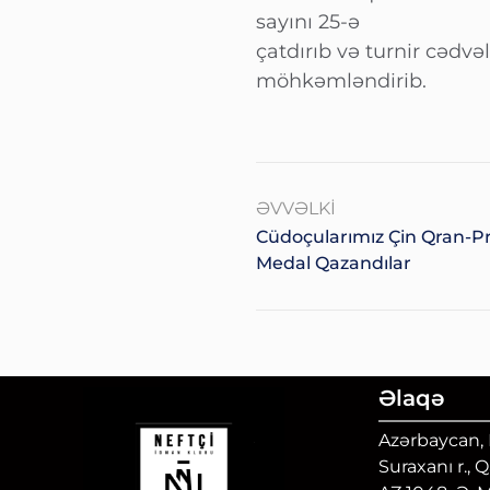
sayını 25-ə
çatdırıb və turnir cədvə
möhkəmləndirib.
ƏVVƏLKI
Cüdoçularımız Çin Qran-Pri
Medal Qazandılar
Əlaqə
Azərbaycan, B
Suraxanı r., 