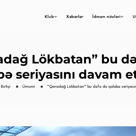
Klub
Xəbərlər
İdman növləri
U
adağ Lökbatan” bu də
bə seriyasını davam et
Birliyi
Ümumi
“Qaradağ Lökbatan” bu dəfə də qələbə seriyası