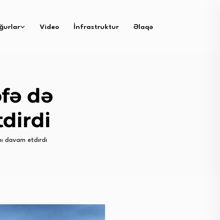
ğurlar
Video
İnfrastruktur
Əlaqə
fə də
dirdi
nı davam etdirdi