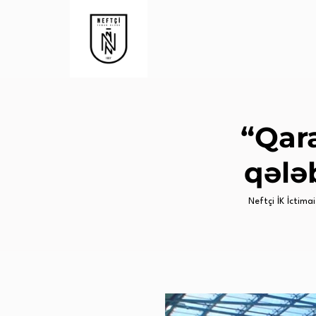
“Qar
qələ
Neftçi İK İctimai 