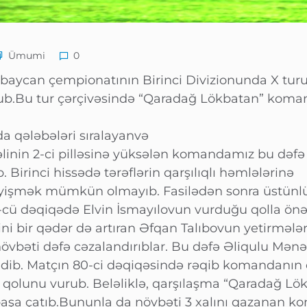
Ümumi
0
rbaycan çempionatının Birinci Divizionunda X tur
ub.Bu tur çərçivəsində “Qaradağ Lökbatan” koman
da qələbələri sıralayanvə
linin 2-ci pilləsinə yüksələn komandamız bu dəfə
 Birinci hissədə tərəflərin qarşılıqlı həmlələrinə
yişmək mümkün olmayıb. Fasilədən sonra üstünlü
cü dəqiqədə Elvin İsmayılovun vurduğu qolla önə
ni bir qədər də artıran Əfqan Talıbovun yetirmələr
övbəti dəfə cəzalandırıblar. Bu dəfə Əliqulu Mənə
dib. Matçın 80-ci dəqiqəsində rəqib komandanın
qolunu vurub. Beləliklə, qarşılaşma “Qaradağ Lö
ə başa çatıb.Bununla da növbəti 3 xalını qazanan k