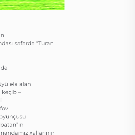
un
dası səfərdə “Turan
 də
yü əla alan
 keçib –
i
fov
 oyunçusu
kbatan”ın
omandamız xallarının