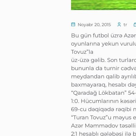
Noyabr 20, 2015
tr
Bu gün futbol üzrə Azə
oyunlarına yekun vurul
Tovuz”la
üz-üzə gəlib. Son turlar
bununla da turnir cədvə
meydandan qalib ayrılıb.
baxmayaraq, hesabı də
“Qaradağ Lökbatan” 54-
1:0. Hücumlarının kəsəri
69-cu dəqiqədə rəqibi n
“Turan Tovuz”u məyus e
Azər Məmmədov təsəlli 
2:1 hesablı qələbəsi il