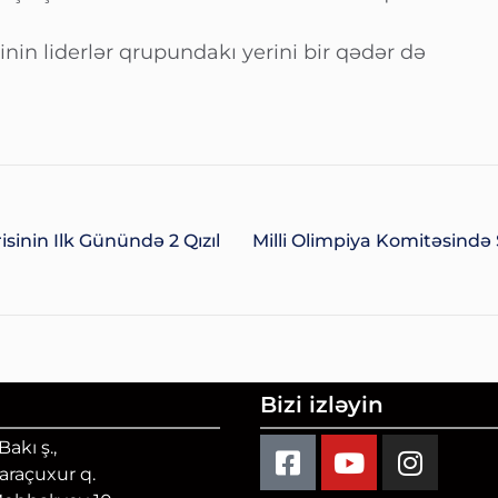
linin liderlər qrupundakı yerini bir qədər də
sinin Ilk Günündə 2 Qızıl
Milli Olimpiya Komitəsində 
Bizi izləyin
akı ş.,
Qaraçuxur q.