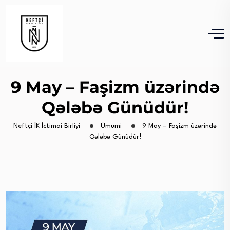
9 May – Faşizm üzərində
Qələbə Günüdür!
Neftçi İK İctimai Birliyi
Ümumi
9 May – Faşizm üzərində
Qələbə Günüdür!