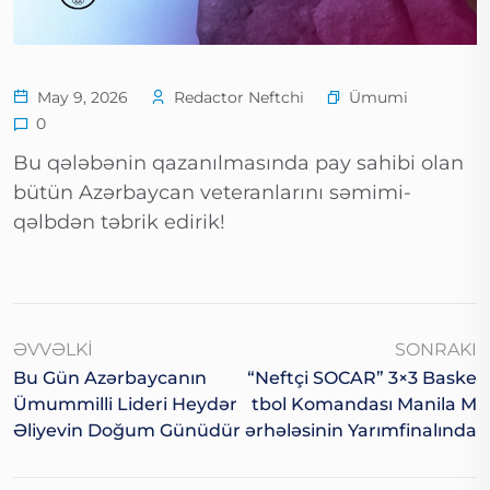
Ümumi
May 9, 2026
Redactor Neftchi
0
Bu qələbənin qazanılmasında pay sahibi olan
bütün Azərbaycan veteranlarını səmimi-
qəlbdən təbrik edirik!
ƏVVƏLKI
SONRAKI
Bu Gün Azərbaycanın
“Neftçi SOCAR” 3×3 Baske
Ümummilli Lideri Heydər
Tbol Komandası Manila M
Əliyevin Doğum Günüdür
Ərhələsinin Yarımfinalında