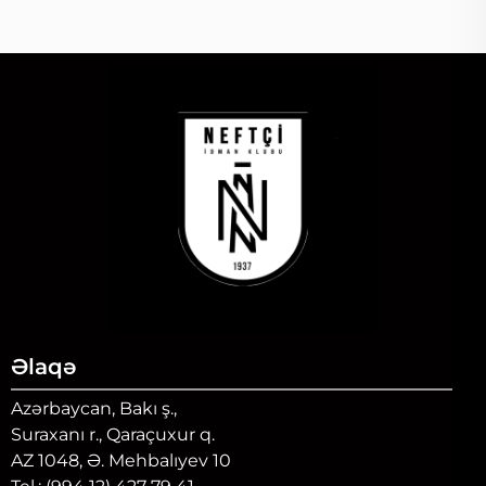
Əlaqə
Azərbaycan, Bakı ş.,
Suraxanı r., Qaraçuxur q.
AZ 1048, Ə. Mehbalıyev 10