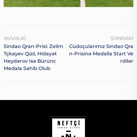
ƏVVƏLKI
SONRAKI
Sindao Qran-Prisi: Zelim
Cüdoçularımız Sindao Qra
Tçkayev Qızıl, Hidayət
N-Prisinə Medalla Start Ve
Heydərov Isə Bürünc
Rdilər
Medala Sahib Olub