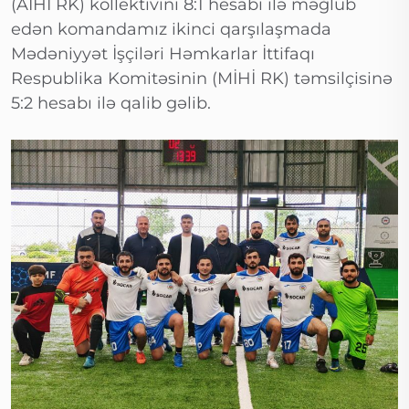
(AİHİ RK) kollektivini 8:1 hesabı ilə məğlub
edən komandamız ikinci qarşılaşmada
Mədəniyyət İşçiləri Həmkarlar İttifaqı
Respublika Komitəsinin (MİHİ RK) təmsilçisinə
5:2 hesabı ilə qalib gəlib.