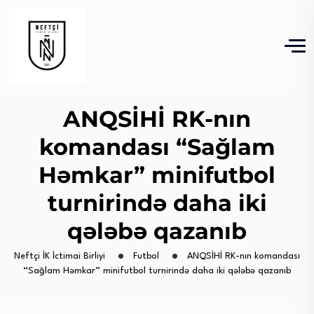
ANQSİHİ RK-nın
komandası “Sağlam
Həmkar” minifutbol
turnirində daha iki
qələbə qazanıb
Neftçi İK İctimai Birliyi
Futbol
ANQSİHİ RK-nın komandası
“Sağlam Həmkar” minifutbol turnirində daha iki qələbə qazanıb