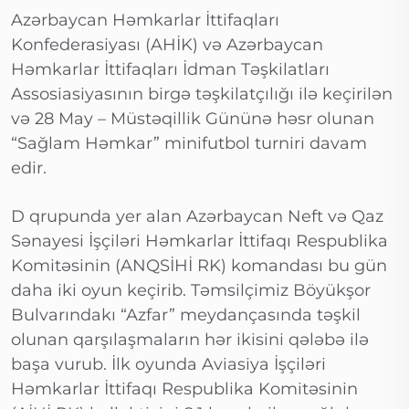
Azərbaycan Həmkarlar İttifaqları
Konfederasiyası (AHİK) və Azərbaycan
Həmkarlar İttifaqları İdman Təşkilatları
Assosiasiyasının birgə təşkilatçılığı ilə keçirilən
və 28 May – Müstəqillik Gününə həsr olunan
“Sağlam Həmkar” minifutbol turniri davam
edir.
D qrupunda yer alan Azərbaycan Neft və Qaz
Sənayesi İşçiləri Həmkarlar İttifaqı Respublika
Komitəsinin (ANQSİHİ RK) komandası bu gün
daha iki oyun keçirib. Təmsilçimiz Böyükşor
Bulvarındakı “Azfar” meydançasında təşkil
olunan qarşılaşmaların hər ikisini qələbə ilə
başa vurub. İlk oyunda Aviasiya İşçiləri
Həmkarlar İttifaqı Respublika Komitəsinin