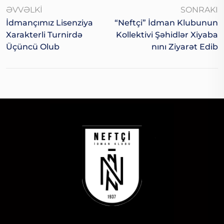
ƏVVƏLKI
SONRAKI
İdmançımız Lisenziya
“Neftçi” İdman Klubunun
Xarakterli Turnirdə
Kollektivi Şəhidlər Xiyaba
Üçüncü Olub
Nını Ziyarət Edib