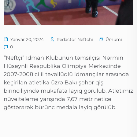
Ümumi
Yanvar 20, 2024
Redactor Neftchi
0
“Neftçi” İdman Klubunun təmsilçisi Nərmin
Hüseynli Respublika Olimpiya Mərkəzində
2007-2008 ci il təvəllüdlü idmançılar arasında
keçirilən atletika üzrə Bakı şəhər qiş
birinciliyində mükafata layiq görülüb. Atletimiz
nüvəitələmə yarışında 7,67 metr nəticə
göstərərək bürünc medala layiq görülüb.