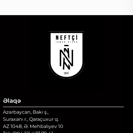
Əlaqə
Azərbaycan, Bakı ş.,
Suraxanı r., Qaraçuxur q.
AZ 1048, Ə. Mehbalıyev 10