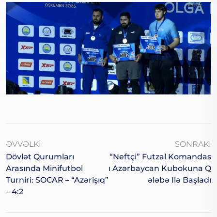
ƏVVƏLKI
SONRAKI
Dövlət Qurumları
“Neftçi” Futzal Komandas
Arasında Minifutbol
I Azərbaycan Kubokuna Q
Turniri: SOCAR – “Azərişıq”
Ələbə Ilə Başladı
– 4:2