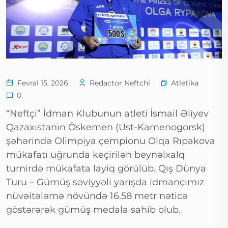
Atletika
Fevral 15, 2026
Redactor Neftchi
0
“Neftçi” İdman Klubunun atleti İsmail Əliyev
Qazaxıstanın Öskemen (Ust-Kamenogorsk)
şəhərində Olimpiya çempionu Olqa Rıpakova
mükafatı uğrunda keçirilən beynəlxalq
turnirdə mükafata layiq görülüb. Qış Dünya
Turu – Gümüş səviyyəli yarışda idmançımız
nüvəitələmə növündə 16.58 metr nəticə
göstərərək gümüş medala sahib olub.