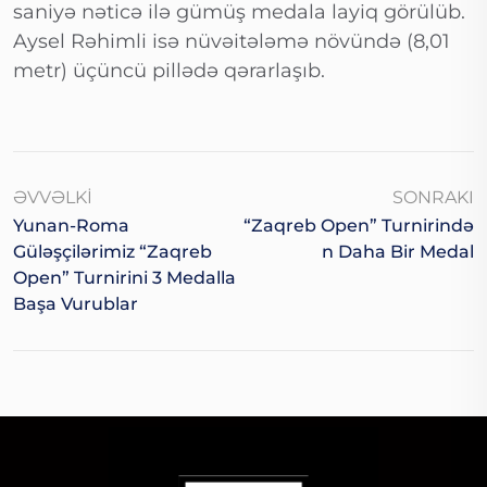
saniyə nəticə ilə gümüş medala layiq görülüb.
Aysel Rəhimli isə nüvəitələmə növündə (8,01
metr) üçüncü pillədə qərarlaşıb.
ƏVVƏLKI
SONRAKI
Yunan-Roma
“Zaqreb Open” Turnirində
Güləşçilərimiz “Zaqreb
N Daha Bir Medal
Open” Turnirini 3 Medalla
Başa Vurublar