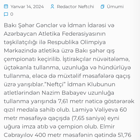
Ümumi
Yanvar 14, 2024
Redactor Neftchi
0
Bakı Şəhər Gənclər və İdman İdarəsi və
Azərbaycan Atletika Federasiyasının
təşkilatçılığı ilə Respublika Olimpiya
Mərkəzində atletika üzrə Bakı şəhər qış
çempionatı keçirilib. İştirakçılar nüvəitələmə,
üçtəkanla tullanma, uzunluğa və hündürlüyə
tullanma, eləcə də müxtəlif məsafələrə qaçış
üzrə yarışıblar.”Neftçi” İdman Klubunun
atletlərindən Nazim Babayev uzunluğa
tullanma yarışında 7,61 metr nəticə göstərərək
qızıl medala sahib olub. Lamiyə Vəliyeva 60
metr məsafəyə qaçışda (7,65 saniyə) eyni
uğura imza atıb və çempion olub. Elmir
Cəbrayılov 400 metr məsafənin qətində 51,76