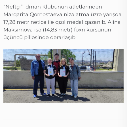
“Neftçi” İdman Klubunun atletlərindən
Marqarita Qornostaeva nizə atma üzrə yarışda
17,28 metr nəticə ilə qızıl medal qazanıb. Alina
Maksimova isə (14,83 metr) fəxri kürsünün
üçüncü pilləsində qərarlaşıb.