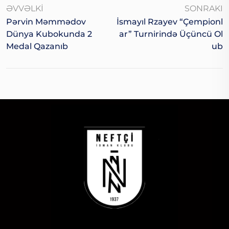
ƏVVƏLKI
SONRAKI
Pərvin Məmmədov
İsmayıl Rzayev “Çempionl
Dünya Kubokunda 2
Ar” Turnirində Üçüncü Ol
Medal Qazanıb
Ub