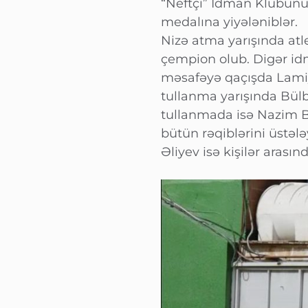
“Neftçi” İdman Klubunun
medalına yiyələniblər.
Nizə atma yarışında atl
çempion olub. Digər i
məsafəyə qaçışda Lamiy
tullanma yarışında Bülb
tullanmada isə Nazim Ba
bütün rəqiblərini üstəl
Əliyev isə kişilər arası