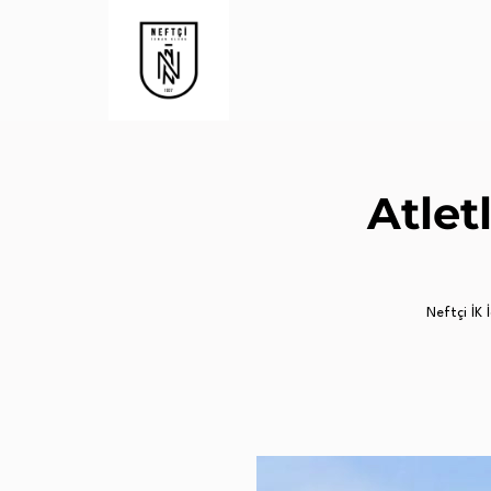
Atlet
Neftçi İK İ