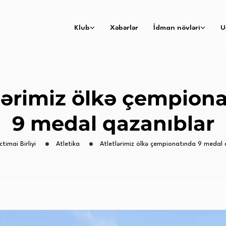
Klub
Xəbərlər
İdman növləri
U
lərimiz ölkə çempion
9 medal qazanıblar
ctimai Birliyi
Atletika
Atletlərimiz ölkə çempionatında 9 medal 