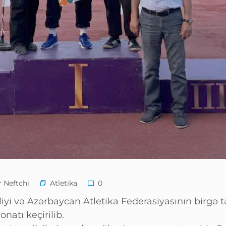
Atletika
 Neftchi
0
yi və Azərbaycan Atletika Federasiyasının birgə təşk
atı keçirilib.