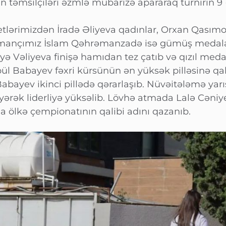
 təmsilçiləri əzmlə mübarizə apararaq turnirin 9 (
etlərimizdən İradə Əliyeva qadınlar, Orxan Qasımov
dmançımız İslam Qəhrəmanzadə isə gümüş medala 
ə Vəliyeva finişə hamıdan tez çatıb və qızıl med
ül Babayev fəxri kürsünün ən yüksək pilləsinə qa
bayev ikinci pillədə qərarlaşıb. Nüvəitələmə yarı
əyərək liderliyə yüksəlib. Lövhə atmada Lalə Cəniy
nda ölkə çempionatının qalibi adını qazanıb.