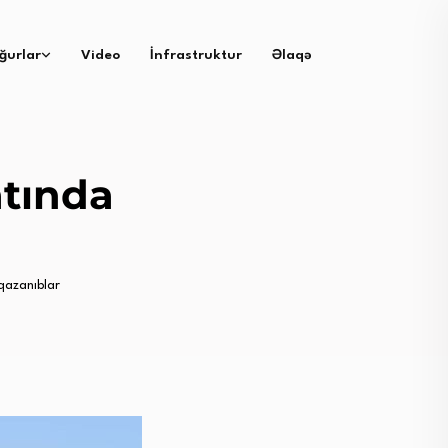
ğurlar
Video
İnfrastruktur
Əlaqə
atında
qazanıblar