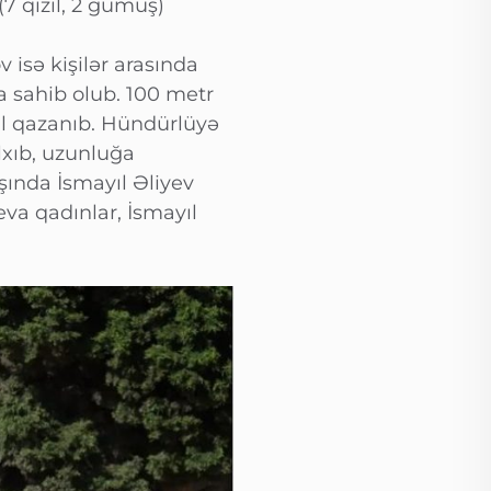
7 qızıl, 2 gümüş)
 isə kişilər arasında
sahib olub. 100 metr
al qazanıb. Hündürlüyə
lxıb, uzunluğa
şında İsmayıl Əliyev
eva qadınlar, İsmayıl