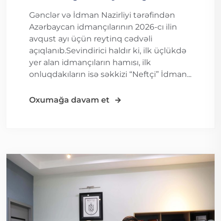
Gənclər və İdman Nazirliyi tərəfindən
Azərbaycan idmançılarının 2026-cı ilin
avqust ayı üçün reytinq cədvəli
açıqlanıb.Sevindirici haldır ki, ilk üçlükdə
yer alan idmançıların hamısı, ilk
onluqdakıların isə səkkizi “Neftçi” İdman...
Oxumağa davam et