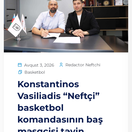
Redactor Neftchi
Avqust 3, 2026
Basketbol
Konstantinos
Vasiliadis “Neftçi”
basketbol
komandasının baş
məşqçisi təyin