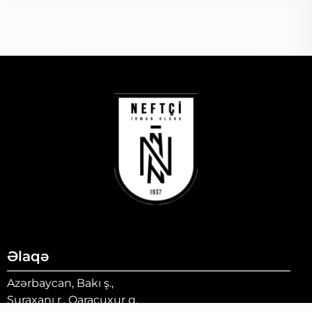
Əlaqə
Azərbaycan, Bakı ş.,
Suraxanı r., Qaraçuxur q.