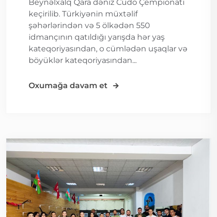
Beynəlxalq Qara dəniz Cüdo Çempionatı
keçirilib. Türkiyənin müxtəlif
şəhərlərindən və 5 ölkədən 550
idmançının qatıldığı yarışda hər yaş
kateqoriyasından, o cümlədən uşaqlar və
böyüklər kateqoriyasından...
Oxumağa davam et