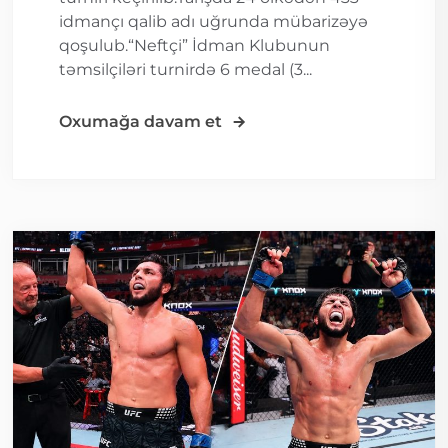
idmançı qalib adı uğrunda mübarizəyə
qoşulub.“Neftçi” İdman Klubunun
təmsilçiləri turnirdə 6 medal (3...
Oxumağa davam et