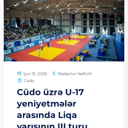
Redactor Neftchi
İyul 31, 2026
Cüdo
Cüdo üzrə U-17
yeniyetmələr
arasında Liqa
yarışının III turu