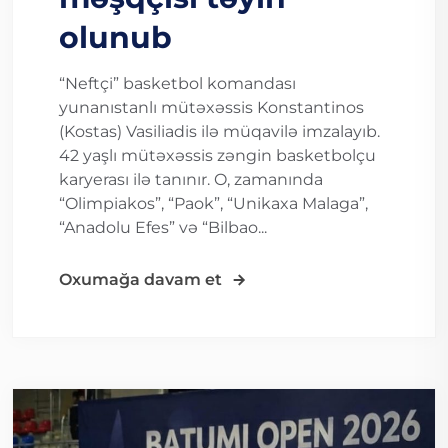
olunub
“Neftçi” basketbol komandası
yunanıstanlı mütəxəssis Konstantinos
(Kostas) Vasiliadis ilə müqavilə imzalayıb.
42 yaşlı mütəxəssis zəngin basketbolçu
karyerası ilə tanınır. O, zamanında
“Olimpiakos”, “Paok”, “Unikaxa Malaga”,
“Anadolu Efes” və “Bilbao...
Oxumağa davam et