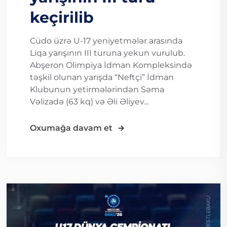
keçirilib
Cüdo üzrə U-17 yeniyetmələr arasında
Liqa yarışının III turuna yekun vurulub.
Abşeron Olimpiya İdman Kompleksində
təşkil olunan yarışda “Neftçi” İdman
Klubunun yetirmələrindən Səma
Vəlizadə (63 kq) və Əli Əliyev...
Oxumağa davam et