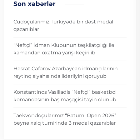
Son xəbərlər
Cüdoçularımız Türkiyədə bir dəst medal
qazanıblar
“Neftçi” İdman Klubunun təşkilatçılığı ilə
kamandan oxatma yarışı keçirilib
Həsrət Cəfərov Azərbaycan idmançılarının
reytinq siyahısında liderliyini qoruyub
Konstantinos Vasiliadis “Neftçi” basketbol
komandasının baş məşqçisi təyin olunub
Taekvondoçularımız “Batumi Open 2026”
beynəlxalq turnirində 3 medal qazanıblar