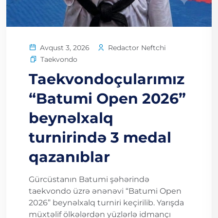
Redactor Neftchi
Avqust 3, 2026
Taekvondo
Taekvondoçularımız
“Batumi Open 2026”
beynəlxalq
turnirində 3 medal
qazanıblar
Gürcüstanın Batumi şəhərində
taekvondo üzrə ənənəvi “Batumi Open
2026” beynəlxalq turniri keçirilib. Yarışda
müxtəlif ölkələrdən yüzlərlə idmançı