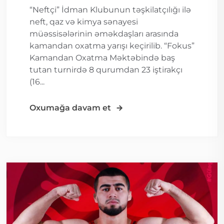
“Neftçi” İdman Klubunun təşkilatçılığı ilə
neft, qaz və kimya sənayesi
müəssisələrinin əməkdaşları arasında
kamandan oxatma yarışı keçirilib. “Fokus”
Kamandan Oxatma Məktəbində baş
tutan turnirdə 8 qurumdan 23 iştirakçı
(16...
Oxumağa davam et