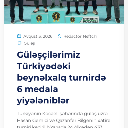
Redactor Neftchi
Avqust 3, 2026
Güləş
Güləşçilərimiz
Türkiyədəki
beynəlxalq turnirdə
6 medala
yiyələniblər
Türkiyənin Kocaeli şəhərində güləş üzrə
Hasan Gemici və Qazanfer Bilgenin xatirə
turniri keçirilib.Yarışda 24 ölkədən 433