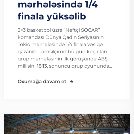
mərhələsində 1/4
finala yüksəlib
3×3 basketbol üzrə “Neftçi SOCAR”
komandası Dünya Qadın Seriyasının
Tokio mərhələsində 1/4 finala vəsiqə
qazanıb. Təmsilçimiz bu gün keçirilən
qrup mərhələsinin ilk görüşündə ABŞ
millisini 18:13, sonuncu qrup oyununda...
Oxumağa davam et