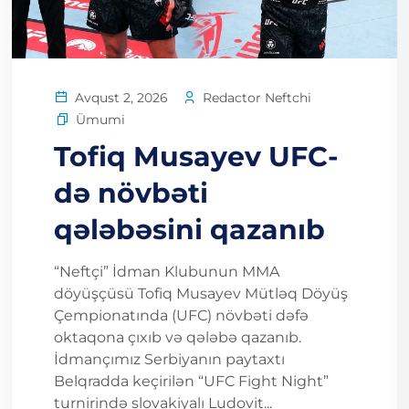
Redactor Neftchi
Avqust 2, 2026
Ümumi
Tofiq Musayev UFC-
də növbəti
qələbəsini qazanıb
“Neftçi” İdman Klubunun MMA
döyüşçüsü Tofiq Musayev Mütləq Döyüş
Çempionatında (UFC) növbəti dəfə
oktaqona çıxıb və qələbə qazanıb.
İdmançımız Serbiyanın paytaxtı
Belqradda keçirilən “UFC Fight Night”
turnirində slovakiyalı Ludovit...