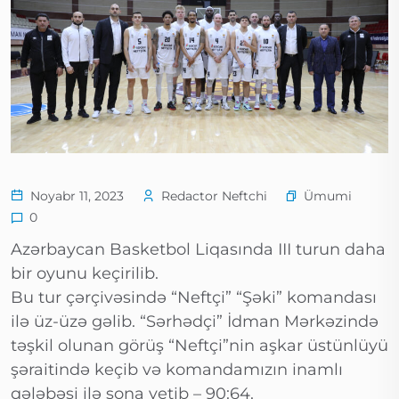
Ümumi
Noyabr 11, 2023
Redactor Neftchi
0
Azərbaycan Basketbol Liqasında III turun daha
bir oyunu keçirilib.
Bu tur çərçivəsində “Neftçi” “Şəki” komandası
ilə üz-üzə gəlib. “Sərhədçi” İdman Mərkəzində
təşkil olunan görüş “Neftçi”nin aşkar üstünlüyü
şəraitində keçib və komandamızın inamlı
qələbəsi ilə sona yetib – 90:64.