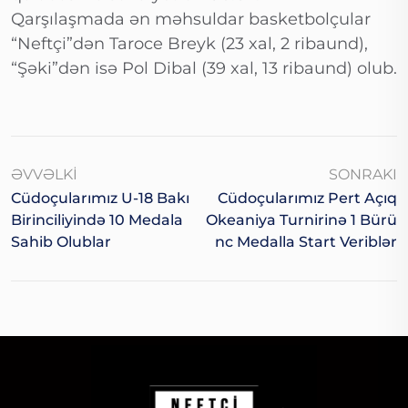
Qarşılaşmada ən məhsuldar basketbolçular
“Neftçi”dən Taroce Breyk (23 xal, 2 ribaund),
“Şəki”dən isə Pol Dibal (39 xal, 13 ribaund) olub.
ƏVVƏLKI
SONRAKI
Cüdoçularımız U-18 Bakı
Cüdoçularımız Pert Açıq
Birinciliyində 10 Medala
Okeaniya Turnirinə 1 Bürü
Sahib Olublar
Nc Medalla Start Veriblər