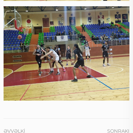
ƏVVƏLKI
SONRAKI