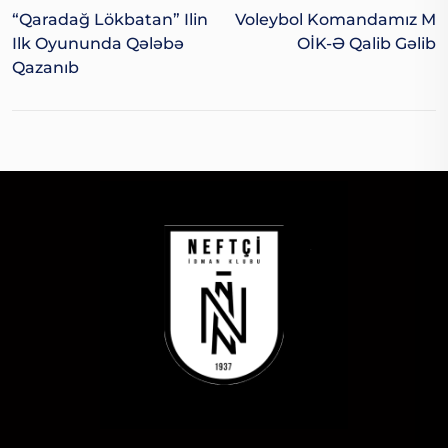
“Qaradağ Lökbatan” Ilin
Voleybol Komandamız M
Ilk Oyununda Qələbə
OİK-Ə Qalib Gəlib
Qazanıb