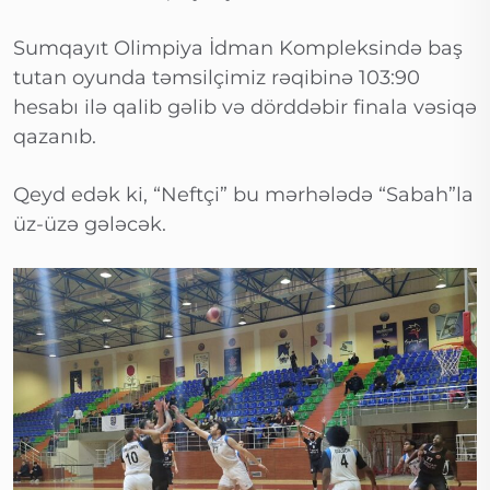
Sumqayıt Olimpiya İdman Kompleksində baş
tutan oyunda təmsilçimiz rəqibinə 103:90
hesabı ilə qalib gəlib və dörddəbir finala vəsiqə
qazanıb.
Qeyd edək ki, “Neftçi” bu mərhələdə “Sabah”la
üz-üzə gələcək.