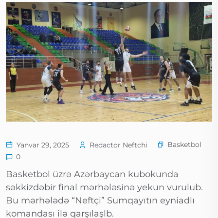
Basketbol
Yanvar 29, 2025
Redactor Neftchi
0
Basketbol üzrə Azərbaycan kubokunda
səkkizdəbir final mərhələsinə yekun vurulub.
Bu mərhələdə “Neftçi” Sumqayıtın eyniadlı
komandası ilə qarşılaşlb.