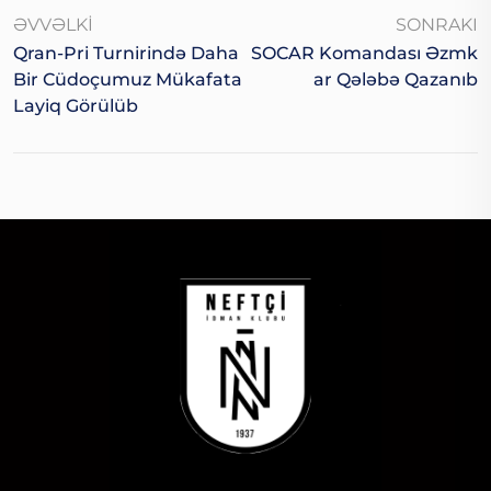
ƏVVƏLKI
SONRAKI
Qran-Pri Turnirində Daha
SOCAR Komandası Əzmk
Bir Cüdoçumuz Mükafata
Ar Qələbə Qazanıb
Layiq Görülüb