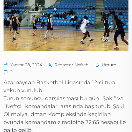
Ümumi
Yanvar 28, 2024
Redactor Neftchi
0
Azərbaycan Basketbol Liqasında 12-ci tura
yekun vurulub.
Turun sonuncu qarşılaşması bu gün “Şəki“ və
“Neftçi” komandaları arasında baş tutub. Şəki
Olimpiya İdman Kompleksində keçirilən
oyunda komandamız rəqibinə 72:65 hesabı ilə
qalib gəlib.