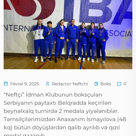
Boks
Fevral 9, 2025
Redactor Neftchi
0
“Neftçi” İdman Klubunun boksçuları
Serbiyanın paytaxtı Belqradda keçirilən
beynəlxalq turnirdə 2 medala yiyələniblər.
Təmsilçilərimizdən Anaxanım İsmayılova (48
kq) bütün döyüşlərdən qalib ayrılıb və qızıl
medal qazanıb.