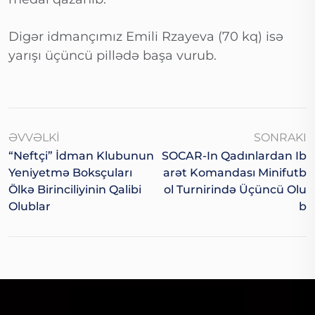
Digər idmançımız Emili Rzayeva (70 kq) isə
yarışı üçüncü pillədə başa vurub.
ƏVVƏLKI
SONRAKI
“Neftçi” İdman Klubunun
SOCAR-In Qadınlardan Ib
Yeniyetmə Boksçuları
Arət Komandası Minifutb
Ölkə Birinciliyinin Qalibi
Ol Turnirində Üçüncü Olu
Olublar
B