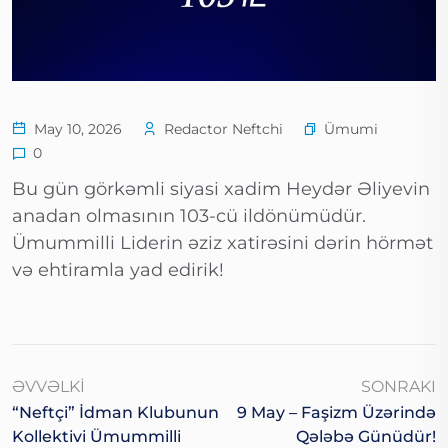
Ümumi
May 10, 2026
Redactor Neftchi
0
Bu gün görkəmli siyasi xadim Heydər Əliyevin
anadan olmasının 103-cü ildönümüdür.
Ümummilli Liderin əziz xatirəsini dərin hörmət
və ehtiramla yad edirik!
ƏVVƏLKI
SONRAKI
“Neftçi” İdman Klubunun
9 May – Faşizm Üzərində
Kollektivi Ümummilli
Qələbə Günüdür!