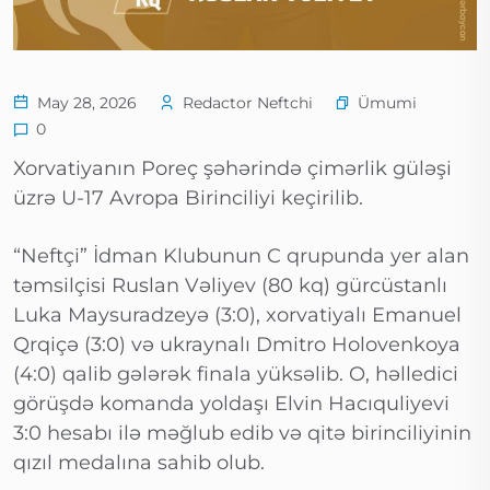
Ümumi
May 28, 2026
Redactor Neftchi
0
Xorvatiyanın Poreç şəhərində çimərlik güləşi
üzrə U-17 Avropa Birinciliyi keçirilib.
“Neftçi” İdman Klubunun C qrupunda yer alan
təmsilçisi Ruslan Vəliyev (80 kq) gürcüstanlı
Luka Maysuradzeyə (3:0), xorvatiyalı Emanuel
Qrqiçə (3:0) və ukraynalı Dmitro Holovenkoya
(4:0) qalib gələrək finala yüksəlib. O, həlledici
görüşdə komanda yoldaşı Elvin Hacıquliyevi
3:0 hesabı ilə məğlub edib və qitə birinciliyinin
qızıl medalına sahib olub.