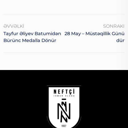
ƏVVƏLKI
SONRAKI
Tayfur Əliyev Batumidən
28 May – Müstəqillik Günü
Bürünc Medalla Dönür
Dür