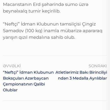
Macarıstanın Erd şəhərində sumo üzrə
beynəlxalq turnir keçirilib.
“Neftçi” İdman Klubunun təmsilçisi Çingiz
Səmədov (100 kq) inamla mübarizə apararaq
yarışın qızıl medalına sahib olub.
ƏVVƏLKI
SONRAKI
“Neftçi” İdman Klubunun
Atletlərimiz Bakı Birinciliyi
Boksçuları Azərbaycan
Ndən 3 Medalla Ayrılıblar
Çempionatının Qalibi
Olublar