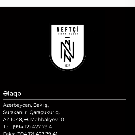
Əlaqə
Azərbaycan, Bakı ş.,
Suraxanı r., Qaraçuxur q.
AZ 1048, Ə. Mehbalıyev 10
Tel.: (994 12) 427 79 41
Faks: (994 12) 427 79 41