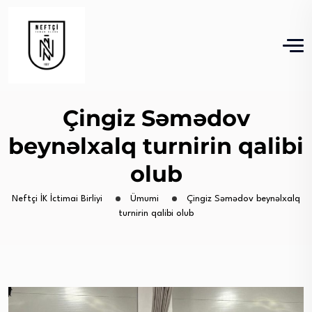
Çingiz Səmədov
beynəlxalq turnirin qalibi
olub
Neftçi İK İctimai Birliyi
Ümumi
Çingiz Səmədov beynəlxalq
turnirin qalibi olub