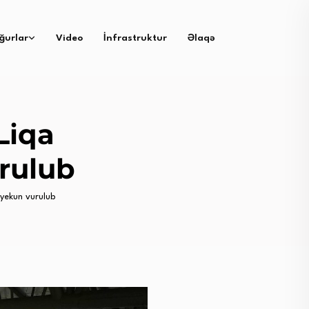
ğurlar
Video
İnfrastruktur
Əlaqə
Liqa
urulub
 yekun vurulub