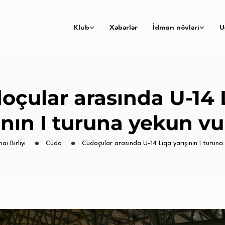
Klub
Xəbərlər
İdman növləri
U
oçular arasında U-14 
ının I turuna yekun v
ai Birliyi
Cüdo
Cüdoçular arasında U-14 Liqa yarışının I turuna