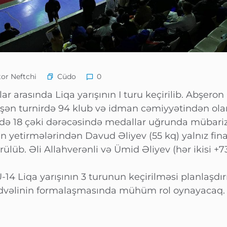
Cüdo
or Neftchi
0
r arasında Liqa yarışının I turu keçirilib. Abşero
ən turnirdə 94 klub və idman cəmiyyətindən ola
kdə 18 çəki dərəcəsində medallar uğrunda mübariz
n yetirmələrindən Davud Əliyev (55 kq) yalnız fin
lüb. Əli Allahverənli və Ümid Əliyev (hər ikisi +7
-14 Liqa yarışının 3 turunun keçirilməsi planlaşdırıl
ədvəlinin formalaşmasında mühüm rol oynayacaq.