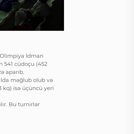
n Olimpiya İdman
n 541 cüdoçu (452
ə aparıb.
alda məğlub olub və
3 kq) isə üçüncü yeri
ır. Bu turnirlər