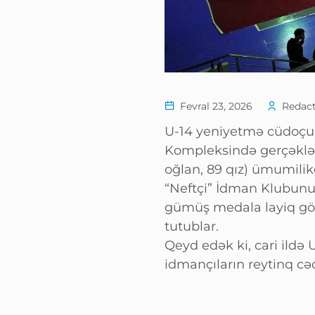
Fevral 23, 2026
Redact
U-14 yeniyetmə cüdoçula
Kompleksində gerçəkləş
oğlan, 89 qız) ümumili
“Neftçi” İdman Klubunu
gümüş medala layiq görü
tutublar.
Qeyd edək ki, cari ildə U
idmançıların reytinq c