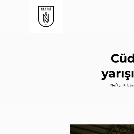
Cüd
yarış
Neftçi İK İctim