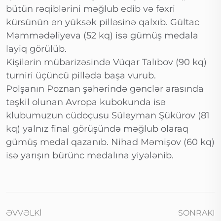
bütün rəqiblərini məğlub edib və fəxri
kürsünün ən yüksək pilləsinə qalxıb. Gültac
Məmmədəliyeva (52 kq) isə gümüş medala
layiq görülüb.
Kişilərin mübarizəsində Vüqar Talıbov (90 kq)
turniri üçüncü pillədə başa vurub.
Polşanın Poznan şəhərində gənclər arasında
təşkil olunan Avropa kubokunda isə
klubumuzun cüdoçusu Süleyman Şükürov (81
kq) yalnız final görüşündə məğlub olaraq
gümüş medal qazanıb. Nihad Məmişov (60 kq)
isə yarışın bürünc medalına yiyələnib.
ƏVVƏLKI
SONRAKI