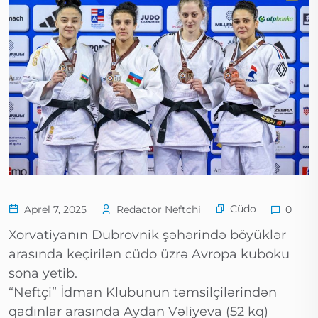
Cüdo
Aprel 7, 2025
Redactor Neftchi
0
Xorvatiyanın Dubrovnik şəhərində böyüklər
arasında keçirilən cüdo üzrə Avropa kuboku
sona yetib.
“Neftçi” İdman Klubunun təmsilçilərindən
qadınlar arasında Aydan Vəliyeva (52 kq)